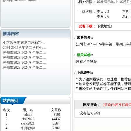
苏州市2022-2023学年…
相关链接：
试卷演示地址
试卷注
下载次数： 本日：3
本周
本月：6
总计：
试卷下载：
下载地址1
推荐内容
::试卷简介::
七下数学期末复习压轴79…
江阴市2023-2024学年第二学期
2024-2025学年第二学期七…
苏州市2023-2024学年第二…
::
相关试卷
::
苏州市2023-2024学年第二…
没有相关试卷
苏州市2023-2024学年第二…
苏州市2023-2024学年第二…
::下载说明::
*
为了达到最快的下载速度，推荐
*
如果您发现该试卷不能下载，请
*
未经本站明确许可，任何网站不
站内统计
网友评论：
（评论内容只代表
名次
用户名
文章数
没有任何评论
1
admin
48191
2
ckzl2022
44437
3
sksx2021
3564
4
华师数学
2302