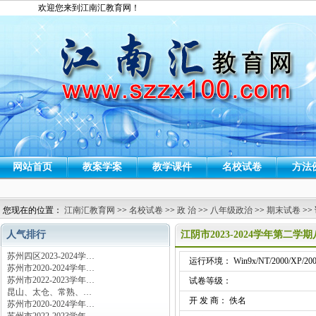
欢迎您来到江南汇教育网！
网站首页
教案学案
教学课件
名校试卷
方法
您现在的位置：
江南汇教育网
>>
名校试卷
>>
政 治
>>
八年级政治
>>
期末试卷
>>
人气排行
江阴市2023-2024学年第
苏州四区2023-2024学…
运行环境： Win9x/NT/2000/XP/200
苏州市2020-2024学年…
苏州市2022-2023学年…
试卷等级：
昆山、太仓、常熟、…
开 发 商： 佚名
苏州市2020-2024学年…