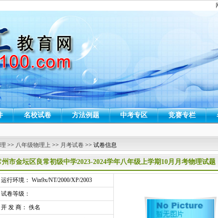
件
名校试卷
方法例题
中考专区
竞赛专栏
 理
>>
八年级物理上
>>
月考试卷
>> 试卷信息
常州市金坛区良常初级中学2023-2024学年八年级上学期10月月考物理试
行环境： Win9x/NT/2000/XP/2003
试卷等级：
开 发 商： 佚名