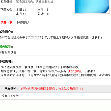
相关链接：
试卷演示地址
试卷注册地址
下载次数： 本日：1
本周：1
本月：1
总计：11
试卷下载：
下载地址1
:试卷简介::
常州市金坛区河头中学2023-2024学年八年级上学期10月月考物理试题（含解析）
相关试卷
::
没有相关试卷
:下载说明::
*
为了达到最快的下载速度，推荐使用网际快车下载本站试卷。
*
如果您发现该试卷不能下载，请通知
管理员
或点击【
此处报错
】，谢谢！
*
未经本站明确许可，任何网站不得非法盗链及抄袭本站资源；如引用页面，请注明来
网友评论：
（评论内容只代表网友观点，与本站立场无关！）
没有任何评论