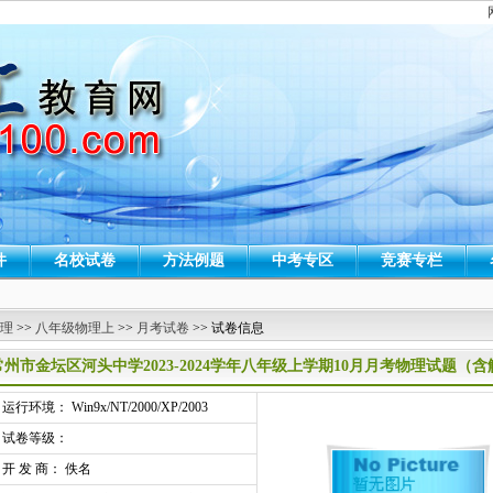
件
名校试卷
方法例题
中考专区
竞赛专栏
 理
>>
八年级物理上
>>
月考试卷
>> 试卷信息
常州市金坛区河头中学2023-2024学年八年级上学期10月月考物理试题（
行环境： Win9x/NT/2000/XP/2003
试卷等级：
开 发 商： 佚名