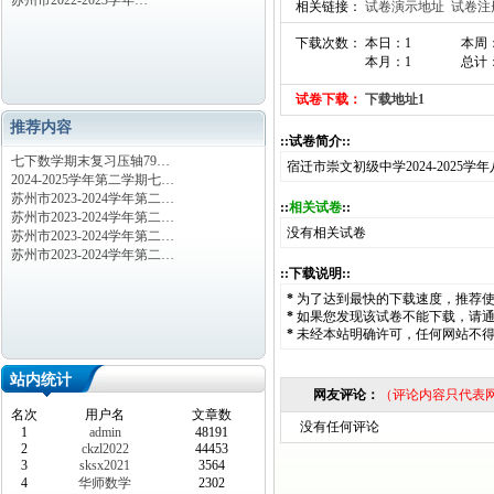
苏州市2022-2023学年…
相关链接：
试卷演示地址
试卷注
下载次数： 本日：1
本周
本月：1
总计：
试卷下载：
下载地址1
推荐内容
::试卷简介::
七下数学期末复习压轴79…
宿迁市崇文初级中学2024-202
2024-2025学年第二学期七…
苏州市2023-2024学年第二…
::
相关试卷
::
苏州市2023-2024学年第二…
没有相关试卷
苏州市2023-2024学年第二…
苏州市2023-2024学年第二…
::下载说明::
*
为了达到最快的下载速度，推荐
*
如果您发现该试卷不能下载，请
*
未经本站明确许可，任何网站不
站内统计
网友评论：
（评论内容只代表
名次
用户名
文章数
没有任何评论
1
admin
48191
2
ckzl2022
44453
3
sksx2021
3564
4
华师数学
2302