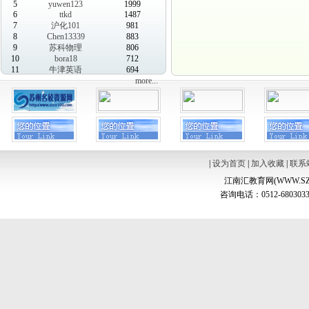
5
yuwen123
1999
6
ttkd
1487
7
沪化101
981
8
Chen13339
883
9
苏科物理
806
10
bora18
712
11
牛津英语
694
more...
|
设为首页
|
加入收藏
|
联系
江南汇教育网(WWW.SZ
咨询电话：0512-6803033