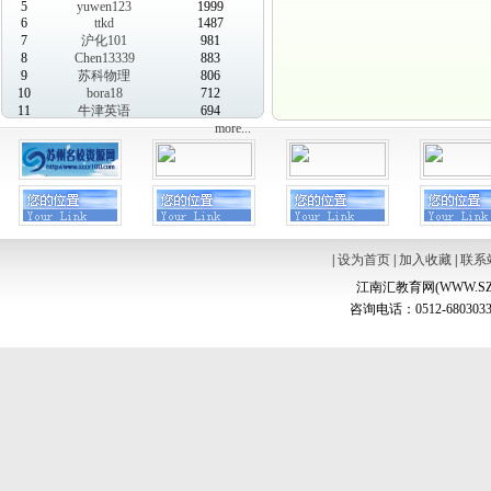
5
yuwen123
1999
6
ttkd
1487
7
沪化101
981
8
Chen13339
883
9
苏科物理
806
10
bora18
712
11
牛津英语
694
more...
|
设为首页
|
加入收藏
|
联系
江南汇教育网(WWW.SZ
咨询电话：0512-6803033