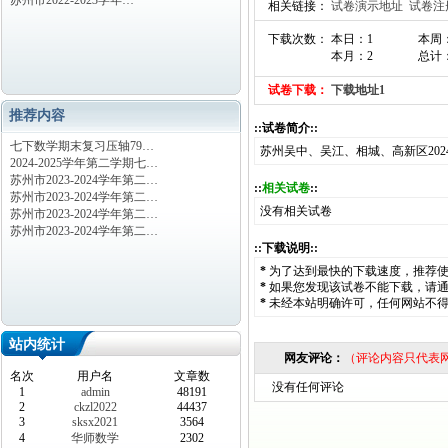
苏州市2022-2023学年…
相关链接：
试卷演示地址
试卷注
下载次数： 本日：1
本周
本月：2
总计：
试卷下载：
下载地址1
推荐内容
::试卷简介::
七下数学期末复习压轴79…
苏州吴中、吴江、相城、高新区202
2024-2025学年第二学期七…
苏州市2023-2024学年第二…
::
相关试卷
::
苏州市2023-2024学年第二…
没有相关试卷
苏州市2023-2024学年第二…
苏州市2023-2024学年第二…
::下载说明::
*
为了达到最快的下载速度，推荐
*
如果您发现该试卷不能下载，请
*
未经本站明确许可，任何网站不
站内统计
网友评论：
（评论内容只代表
名次
用户名
文章数
没有任何评论
1
admin
48191
2
ckzl2022
44437
3
sksx2021
3564
4
华师数学
2302