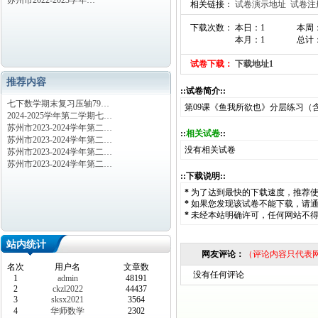
苏州市2022-2023学年…
相关链接：
试卷演示地址
试卷注
下载次数： 本日：1
本周
本月：1
总计：
试卷下载：
下载地址1
推荐内容
::试卷简介::
七下数学期末复习压轴79…
第09课《鱼我所欲也》分层练习（
2024-2025学年第二学期七…
苏州市2023-2024学年第二…
::
相关试卷
::
苏州市2023-2024学年第二…
没有相关试卷
苏州市2023-2024学年第二…
苏州市2023-2024学年第二…
::下载说明::
*
为了达到最快的下载速度，推荐
*
如果您发现该试卷不能下载，请
*
未经本站明确许可，任何网站不
站内统计
网友评论：
（评论内容只代表
名次
用户名
文章数
没有任何评论
1
admin
48191
2
ckzl2022
44437
3
sksx2021
3564
4
华师数学
2302