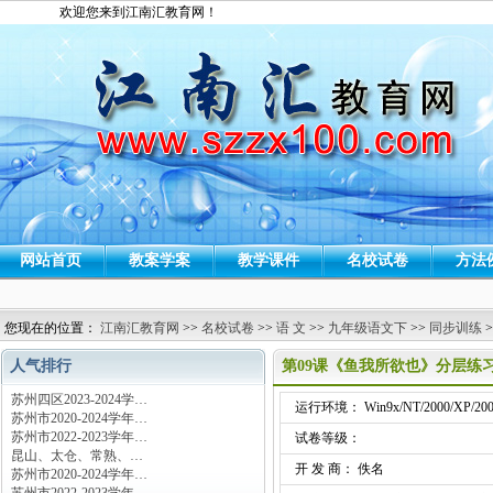
欢迎您来到江南汇教育网！
网站首页
教案学案
教学课件
名校试卷
方法
您现在的位置：
江南汇教育网
>>
名校试卷
>>
语 文
>>
九年级语文下
>>
同步训练
>
人气排行
第09课《鱼我所欲也》分层练
苏州四区2023-2024学…
运行环境： Win9x/NT/2000/XP/200
苏州市2020-2024学年…
苏州市2022-2023学年…
试卷等级：
昆山、太仓、常熟、…
开 发 商： 佚名
苏州市2020-2024学年…