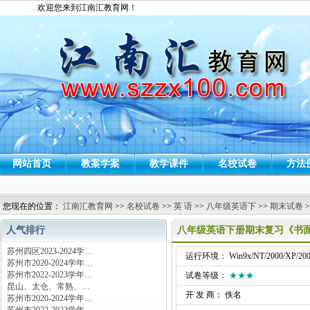
欢迎您来到江南汇教育网！
网站首页
教案学案
教学课件
名校试卷
方法
您现在的位置：
江南汇教育网
>>
名校试卷
>>
英 语
>>
八年级英语下
>>
期末试卷
>
人气排行
八年级英语下册期末复习《书面
苏州四区2023-2024学…
运行环境： Win9x/NT/2000/XP/200
苏州市2020-2024学年…
苏州市2022-2023学年…
试卷等级：
★★★
昆山、太仓、常熟、…
开 发 商： 佚名
苏州市2020-2024学年…