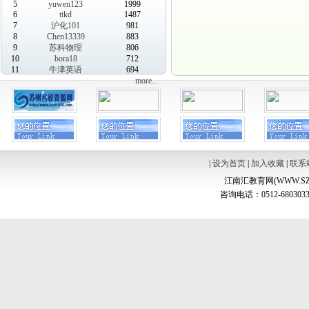
5
yuwen123
1999
6
ttkd
1487
7
沪化101
981
8
Chen13339
883
9
苏科物理
806
10
bora18
712
11
牛津英语
694
more...
|
设为首页
|
加入收藏
|
联系
江南汇教育网(WWW.SZ
咨询电话：0512-6803033