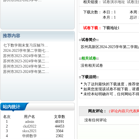
苏州市2022-2023学年…
相关链接：
试卷演示地址
试卷注
下载次数： 本日：1
本周
本月：1
总计：
试卷下载：
下载地址1
推荐内容
::试卷简介::
七下数学期末复习压轴79…
苏州高新区2024-2025学年第二
2024-2025学年第二学期七…
苏州市2023-2024学年第二…
::
相关试卷
::
苏州市2023-2024学年第二…
没有相关试卷
苏州市2023-2024学年第二…
苏州市2023-2024学年第二…
::下载说明::
*
为了达到最快的下载速度，推荐
*
如果您发现该试卷不能下载，请
*
未经本站明确许可，任何网站不
站内统计
网友评论：
（评论内容只代表
名次
用户名
文章数
没有任何评论
1
admin
48191
2
ckzl2022
44453
3
sksx2021
3564
4
华师数学
2302