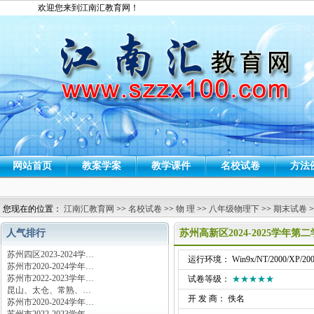
欢迎您来到江南汇教育网！
网站首页
教案学案
教学课件
名校试卷
方法
您现在的位置：
江南汇教育网
>>
名校试卷
>>
物 理
>>
八年级物理下
>>
期末试卷
>
人气排行
苏州高新区2024-2025学年
苏州四区2023-2024学…
运行环境： Win9x/NT/2000/XP/200
苏州市2020-2024学年…
苏州市2022-2023学年…
试卷等级：
★★★★★
昆山、太仓、常熟、…
开 发 商： 佚名
苏州市2020-2024学年…