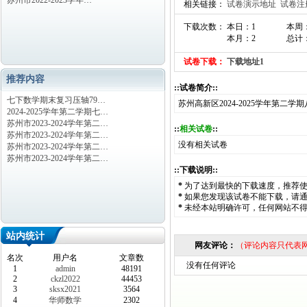
苏州市2022-2023学年…
相关链接：
试卷演示地址
试卷注
下载次数： 本日：1
本周
本月：2
总计：
试卷下载：
下载地址1
推荐内容
::试卷简介::
七下数学期末复习压轴79…
苏州高新区2024-2025学年第二
2024-2025学年第二学期七…
苏州市2023-2024学年第二…
::
相关试卷
::
苏州市2023-2024学年第二…
没有相关试卷
苏州市2023-2024学年第二…
苏州市2023-2024学年第二…
::下载说明::
*
为了达到最快的下载速度，推荐
*
如果您发现该试卷不能下载，请
*
未经本站明确许可，任何网站不
站内统计
网友评论：
（评论内容只代表
名次
用户名
文章数
没有任何评论
1
admin
48191
2
ckzl2022
44453
3
sksx2021
3564
4
华师数学
2302