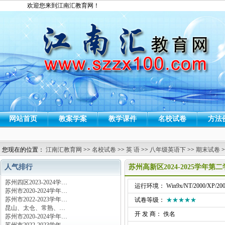
欢迎您来到江南汇教育网！
网站首页
教案学案
教学课件
名校试卷
方法
您现在的位置：
江南汇教育网
>>
名校试卷
>>
英 语
>>
八年级英语下
>>
期末试卷
>
人气排行
苏州高新区2024-2025学年
苏州四区2023-2024学…
运行环境： Win9x/NT/2000/XP/200
苏州市2020-2024学年…
苏州市2022-2023学年…
试卷等级：
★★★★★
昆山、太仓、常熟、…
开 发 商： 佚名
苏州市2020-2024学年…