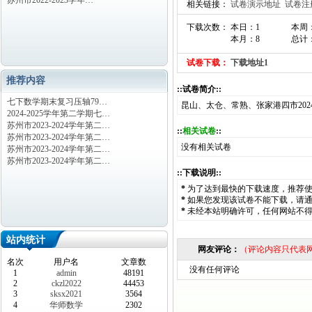
苏州市2022-2023学年…
相关链接：
试卷演示地址
试卷注
下载次数： 本日：1
本周
本月：8
总计：
试卷下载：
下载地址1
推荐内容
::试卷简介::
七下数学期末复习压轴79…
昆山、太仓、常熟、张家港四市202
2024-2025学年第二学期七…
苏州市2023-2024学年第二…
::
相关试卷
::
苏州市2023-2024学年第二…
没有相关试卷
苏州市2023-2024学年第二…
苏州市2023-2024学年第二…
::下载说明::
*
为了达到最快的下载速度，推荐
*
如果您发现该试卷不能下载，请
*
未经本站明确许可，任何网站不
站内统计
网友评论：
（评论内容只代表
名次
用户名
文章数
没有任何评论
1
admin
48191
2
ckzl2022
44453
3
sksx2021
3564
4
华师数学
2302