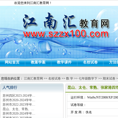
欢迎您来到江南汇教育网！
网站首页
教案学案
教学课件
名校试卷
方法
您现在的位置：
江南汇教育网
>>
名校试卷
>>
数 学
>>
七年级数学下
>>
期末试卷
>
人气排行
昆山、太仓、常熟、张家港四市2
苏州四区2023-2024学…
运行环境： Win9x/NT/2000/XP/200
苏州市2020-2024学年…
苏州市2022-2023学年…
试卷等级：
昆山、太仓、常熟、…
开 发 商： 佚名
苏州市2020-2024学年…