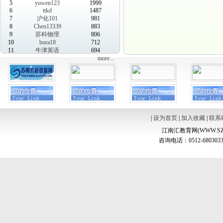
5
yuwen123
1999
6
ttkd
1487
7
沪化101
981
8
Chen13339
883
9
苏科物理
806
10
bora18
712
11
牛津英语
694
more...
|
设为首页
|
加入收藏
|
联系
江南汇教育网(WWW.SZ
咨询电话：0512-6803033