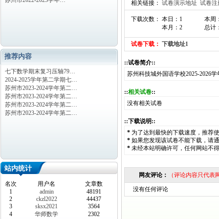
苏州市2022-2023学年…
相关链接：
试卷演示地址
试卷注
下载次数： 本日：1
本周
本月：2
总计：
试卷下载：
下载地址1
推荐内容
::试卷简介::
七下数学期末复习压轴79…
苏州科技城外国语学校2025-20
2024-2025学年第二学期七…
苏州市2023-2024学年第二…
::
相关试卷
::
苏州市2023-2024学年第二…
没有相关试卷
苏州市2023-2024学年第二…
苏州市2023-2024学年第二…
::下载说明::
*
为了达到最快的下载速度，推荐
*
如果您发现该试卷不能下载，请
*
未经本站明确许可，任何网站不
站内统计
网友评论：
（评论内容只代表
名次
用户名
文章数
没有任何评论
1
admin
48191
2
ckzl2022
44437
3
sksx2021
3564
4
华师数学
2302