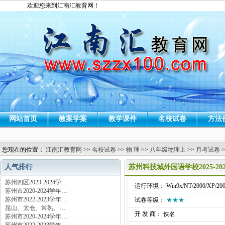
欢迎您来到江南汇教育网！
网站首页
教案学案
教学课件
名校试卷
方法
您现在的位置：
江南汇教育网
>>
名校试卷
>>
物 理
>>
八年级物理上
>>
月考试卷
>
人气排行
苏州科技城外国语学校2025-
苏州四区2023-2024学…
运行环境： Win9x/NT/2000/XP/200
苏州市2020-2024学年…
苏州市2022-2023学年…
试卷等级：
★★★
昆山、太仓、常熟、…
开 发 商： 佚名
苏州市2020-2024学年…