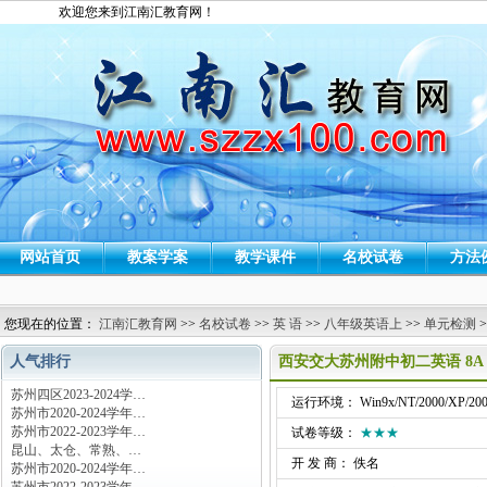
欢迎您来到江南汇教育网！
网站首页
教案学案
教学课件
名校试卷
方法
您现在的位置：
江南汇教育网
>>
名校试卷
>>
英 语
>>
八年级英语上
>>
单元检测
>
人气排行
西安交大苏州附中初二英语 8A 
苏州四区2023-2024学…
运行环境： Win9x/NT/2000/XP/200
苏州市2020-2024学年…
苏州市2022-2023学年…
试卷等级：
★★★
昆山、太仓、常熟、…
开 发 商： 佚名
苏州市2020-2024学年…