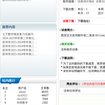
苏州市2022-2023学年…
相关链接：
试卷演示地址
试卷注
下载次数： 本日：1
本周：
本月：13
总计：
试卷下载：
下载地址1
推荐内容
::试卷简介::
七下数学期末复习压轴79…
西安交大苏州附中初二英语 8A Uni
2024-2025学年第二学期七…
苏州市2023-2024学年第二…
::
相关试卷
::
苏州市2023-2024学年第二…
没有相关试卷
苏州市2023-2024学年第二…
苏州市2023-2024学年第二…
::下载说明::
*
为了达到最快的下载速度，推荐
*
如果您发现该试卷不能下载，请
*
未经本站明确许可，任何网站不
站内统计
网友评论：
（评论内容只代表
名次
用户名
文章数
没有任何评论
1
admin
48191
2
ckzl2022
44437
3
sksx2021
3564
4
华师数学
2302