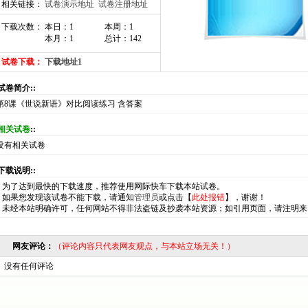
相关链接：
试卷演示地址
试卷注册地址
下载次数： 本日：1
本周：1
本月：1
总计：142
试卷下载：
下载地址1
:试卷简介::
第8课《世说新语》对比阅读练习 含答案
相关试卷
::
没有相关试卷
:下载说明::
*
为了达到最快的下载速度，推荐使用网际快车下载本站试卷。
*
如果您发现该试卷不能下载，请通知
管理员
或点击【
此处报错
】，谢谢！
*
未经本站明确许可，任何网站不得非法盗链及抄袭本站资源；如引用页面，请注明来
网友评论：
（评论内容只代表网友观点，与本站立场无关！）
没有任何评论