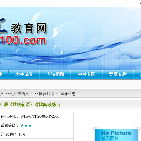
件
名校试卷
方法例题
中考专区
竞赛专栏
 文
>>
七年级语文上
>>
同步训练
>> 试卷信息
第8课《世说新语》对比阅读练习
行环境： Win9x/NT/2000/XP/2003
试卷等级：
★★★
开 发 商： 佚名