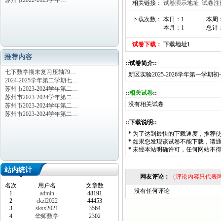
苏州市2022-2023学年…
相关链接：
试卷演示地址
试卷注
下载次数： 本日：1
本周
本月：1
总计：
试卷下载：
下载地址1
推荐内容
::试卷简介::
七下数学期末复习压轴79…
新区实验2025-2026学年第一学期
2024-2025学年第二学期七…
苏州市2023-2024学年第二…
::
相关试卷
::
苏州市2023-2024学年第二…
没有相关试卷
苏州市2023-2024学年第二…
苏州市2023-2024学年第二…
::下载说明::
*
为了达到最快的下载速度，推荐
*
如果您发现该试卷不能下载，请
*
未经本站明确许可，任何网站不
站内统计
网友评论：
（评论内容只代表
名次
用户名
文章数
没有任何评论
1
admin
48191
2
ckzl2022
44453
3
sksx2021
3564
4
华师数学
2302