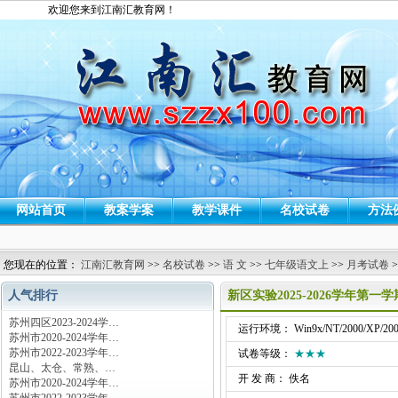
欢迎您来到江南汇教育网！
网站首页
教案学案
教学课件
名校试卷
方法
您现在的位置：
江南汇教育网
>>
名校试卷
>>
语 文
>>
七年级语文上
>>
月考试卷
>
人气排行
新区实验2025-2026学年第
苏州四区2023-2024学…
运行环境： Win9x/NT/2000/XP/200
苏州市2020-2024学年…
苏州市2022-2023学年…
试卷等级：
★★★
昆山、太仓、常熟、…
开 发 商： 佚名
苏州市2020-2024学年…