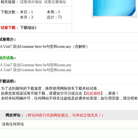
相关链接：
试卷演示地址
试卷注册地址
下载次数： 本日：1
本周：3
本月：3
总计：73
试卷下载：
下载地址1
:试卷简介::
7A Unit7 语法Grammar there be句型和some,any（含解析）
相关试卷
::
7A Unit7 语法Grammar there be句型和some,any
7A Unit7 语法Grammar there be句型和some,any
:下载说明::
*
为了达到最快的下载速度，推荐使用网际快车下载本站试卷。
*
如果您发现该试卷不能下载，请通知
管理员
或点击【
此处报错
】，谢谢！
*
未经本站明确许可，任何网站不得非法盗链及抄袭本站资源；如引用页面，请注明来
网友评论：
（评论内容只代表网友观点，与本站立场无关！）
没有任何评论