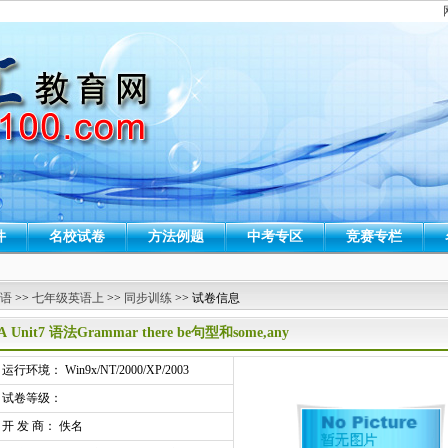
件
名校试卷
方法例题
中考专区
竞赛专栏
 语
>>
七年级英语上
>>
同步训练
>> 试卷信息
A Unit7 语法Grammar there be句型和some,any
行环境： Win9x/NT/2000/XP/2003
试卷等级：
开 发 商： 佚名