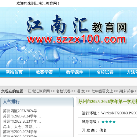
欢迎您来到江南汇教育网！
网站首页
教案学案
教学课件
名校试卷
方法
您现在的位置：
江南汇教育网
>>
名校试卷
>>
语 文
>>
七年级语文上
>>
期末试卷
>
人气排行
苏州市2025-2026学年第一
苏州四区2023-2024学…
运行环境： Win9x/NT/2000/XP/200
苏州市2020-2024学年…
苏州市2022-2023学年…
试卷等级：
★★★★
昆山、太仓、常熟、…
开 发 商： 佚名
苏州市2020-2024学年…