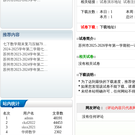
苏州市2022-2023学年…
相关链接：
试卷演示地址
试卷注
下载次数： 本日：1
本周
本月：1
总计：
试卷下载：
下载地址1
推荐内容
::试卷简介::
七下数学期末复习压轴79…
苏州市2025-2026学年第一学期
2024-2025学年第二学期七…
苏州市2023-2024学年第二…
::
相关试卷
::
苏州市2023-2024学年第二…
没有相关试卷
苏州市2023-2024学年第二…
苏州市2023-2024学年第二…
::下载说明::
*
为了达到最快的下载速度，推荐
*
如果您发现该试卷不能下载，请
*
未经本站明确许可，任何网站不
站内统计
网友评论：
（评论内容只代表
名次
用户名
文章数
没有任何评论
1
admin
48191
2
ckzl2022
44453
3
sksx2021
3564
4
华师数学
2302