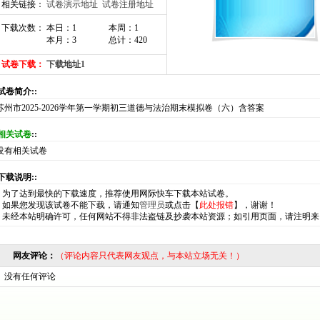
相关链接：
试卷演示地址
试卷注册地址
下载次数： 本日：1
本周：1
本月：3
总计：420
试卷下载：
下载地址1
:试卷简介::
苏州市2025-2026学年第一学期初三道德与法治期末模拟卷（六）含答案
相关试卷
::
没有相关试卷
:下载说明::
*
为了达到最快的下载速度，推荐使用网际快车下载本站试卷。
*
如果您发现该试卷不能下载，请通知
管理员
或点击【
此处报错
】，谢谢！
*
未经本站明确许可，任何网站不得非法盗链及抄袭本站资源；如引用页面，请注明来
网友评论：
（评论内容只代表网友观点，与本站立场无关！）
没有任何评论