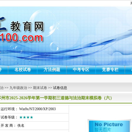
件
名校试卷
方法例题
中考专区
竞赛专栏
 治
>>
九年级政治
>>
期末试卷
>> 试卷信息
苏州市2025-2026学年第一学期初三道德与法治期末模拟卷（六）
行环境： Win9x/NT/2000/XP/2003
试卷等级：
★★★★
开 发 商： 佚名