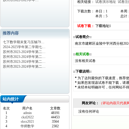
苏州市2022-2023学年…
相关链接：
试卷演示地址
试卷注
下载次数： 本日：1
本周
本月：5
总计：
试卷下载：
下载地址1
推荐内容
::试卷简介::
七下数学期末复习压轴79…
南京市建邺区金陵中学河西分校202
2024-2025学年第二学期七…
苏州市2023-2024学年第二…
::
相关试卷
::
苏州市2023-2024学年第二…
没有相关试卷
苏州市2023-2024学年第二…
苏州市2023-2024学年第二…
::下载说明::
*
为了达到最快的下载速度，推荐
*
如果您发现该试卷不能下载，请
*
未经本站明确许可，任何网站不
站内统计
网友评论：
（评论内容只代表
名次
用户名
文章数
没有任何评论
1
admin
48191
2
ckzl2022
44453
3
sksx2021
3564
4
华师数学
2302