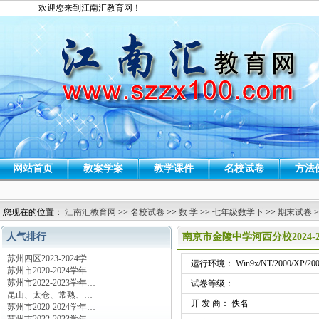
欢迎您来到江南汇教育网！
网站首页
教案学案
教学课件
名校试卷
方法
您现在的位置：
江南汇教育网
>>
名校试卷
>>
数 学
>>
七年级数学下
>>
期末试卷
>
人气排行
南京市金陵中学河西分校2024
苏州四区2023-2024学…
运行环境： Win9x/NT/2000/XP/200
苏州市2020-2024学年…
苏州市2022-2023学年…
试卷等级：
昆山、太仓、常熟、…
开 发 商： 佚名
苏州市2020-2024学年…