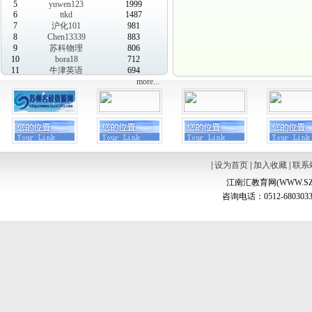
5
yuwen123
1999
6
ttkd
1487
7
沪化101
981
8
Chen13339
883
9
苏科物理
806
10
bora18
712
11
牛津英语
694
more...
|
设为首页
|
加入收藏
|
联系
江南汇教育网(WWW.SZ
咨询电话：0512-6803033