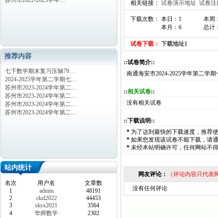
苏州市2022-2023学年…
相关链接：
试卷演示地址
试卷注
下载次数： 本日：1
本周
本月：6
总计：
试卷下载：
下载地址1
推荐内容
::试卷简介::
七下数学期末复习压轴79…
南通海安市2024-2025学年第二
2024-2025学年第二学期七…
苏州市2023-2024学年第二…
::
相关试卷
::
苏州市2023-2024学年第二…
没有相关试卷
苏州市2023-2024学年第二…
苏州市2023-2024学年第二…
::下载说明::
*
为了达到最快的下载速度，推荐
*
如果您发现该试卷不能下载，请
*
未经本站明确许可，任何网站不
站内统计
网友评论：
（评论内容只代表
名次
用户名
文章数
没有任何评论
1
admin
48191
2
ckzl2022
44453
3
sksx2021
3564
4
华师数学
2302