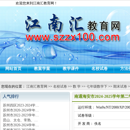
欢迎您来到江南汇教育网！
网站首页
教案学案
教学课件
名校试卷
方法
您现在的位置：
江南汇教育网
>>
名校试卷
>>
数 学
>>
七年级数学下
>>
期末试卷
>
人气排行
南通海安市2024-2025学
苏州四区2023-2024学…
运行环境： Win9x/NT/2000/XP/200
苏州市2020-2024学年…
苏州市2022-2023学年…
试卷等级：
昆山、太仓、常熟、…
开 发 商： 佚名
苏州市2020-2024学年…