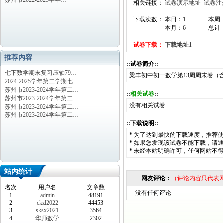
苏州市2022-2023学年…
相关链接：
试卷演示地址
试卷注
下载次数： 本日：1
本周
本月：6
总计：
试卷下载：
下载地址1
推荐内容
::试卷简介::
七下数学期末复习压轴79…
梁丰初中初一数学第13周周末卷（
2024-2025学年第二学期七…
苏州市2023-2024学年第二…
::
相关试卷
::
苏州市2023-2024学年第二…
没有相关试卷
苏州市2023-2024学年第二…
苏州市2023-2024学年第二…
::下载说明::
*
为了达到最快的下载速度，推荐
*
如果您发现该试卷不能下载，请
*
未经本站明确许可，任何网站不
站内统计
网友评论：
（评论内容只代表
名次
用户名
文章数
没有任何评论
1
admin
48191
2
ckzl2022
44453
3
sksx2021
3564
4
华师数学
2302