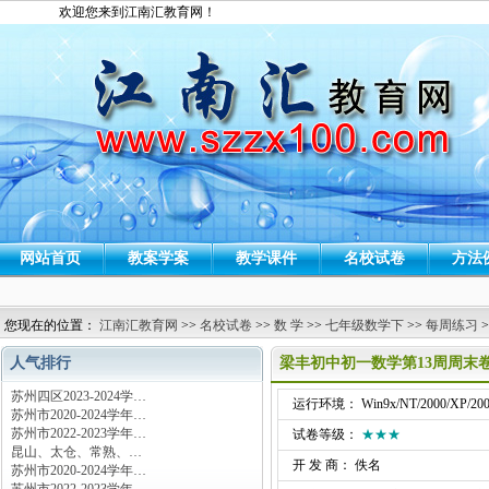
欢迎您来到江南汇教育网！
网站首页
教案学案
教学课件
名校试卷
方法
您现在的位置：
江南汇教育网
>>
名校试卷
>>
数 学
>>
七年级数学下
>>
每周练习
>
人气排行
梁丰初中初一数学第13周周末
苏州四区2023-2024学…
运行环境： Win9x/NT/2000/XP/200
苏州市2020-2024学年…
苏州市2022-2023学年…
试卷等级：
★★★
昆山、太仓、常熟、…
开 发 商： 佚名
苏州市2020-2024学年…