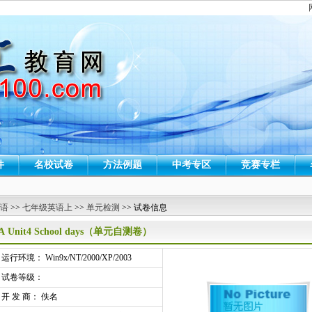
件
名校试卷
方法例题
中考专区
竞赛专栏
 语
>>
七年级英语上
>>
单元检测
>> 试卷信息
A Unit4 School days（单元自测卷）
行环境： Win9x/NT/2000/XP/2003
试卷等级：
开 发 商： 佚名