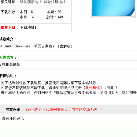
相关链接：
试卷演示地址
试卷注册地址
下载次数： 本日：6
本周：30
本月：32
总计：149
试卷下载：
下载地址1
:试卷简介::
7A Unit4 School days（单元自测卷）（含解析）
相关试卷
::
没有相关试卷
:下载说明::
*
为了达到最快的下载速度，推荐使用网际快车下载本站试卷。
*
如果您发现该试卷不能下载，请通知
管理员
或点击【
此处报错
】，谢谢！
*
未经本站明确许可，任何网站不得非法盗链及抄袭本站资源；如引用页面，请注明来
网友评论：
（评论内容只代表网友观点，与本站立场无关！）
没有任何评论