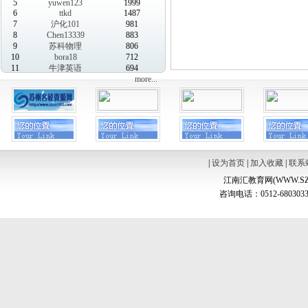
5
yuwen123
1999
6
ttkd
1487
7
沪化101
981
8
Chen13339
883
9
苏科物理
806
10
bora18
712
11
牛津英语
694
more...
|
设为首页
|
加入收藏
|
联系
江南汇教育网(WWW.SZ
咨询电话：0512-6803033