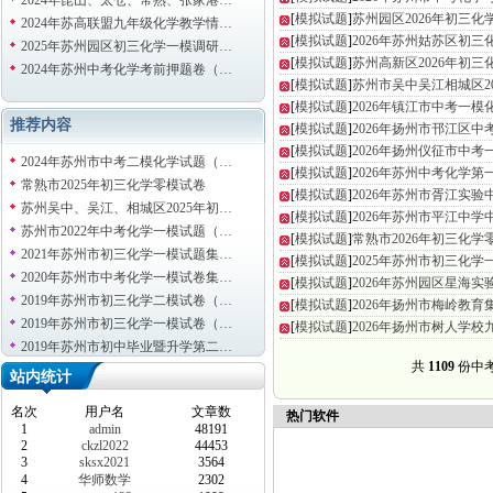
2024年昆山、太仓、常熟、张家港…
[
模拟试题
]
苏州园区2026年初三
2024年苏高联盟九年级化学教学情…
[
模拟试题
]
2026年苏州姑苏区初三
2025年苏州园区初三化学一模调研…
[
模拟试题
]
苏州高新区2026年初三
2024年苏州中考化学考前押题卷（…
[
模拟试题
]
苏州市吴中吴江相城区2
[
模拟试题
]
2026年镇江市中考一
推荐内容
[
模拟试题
]
2026年扬州市邗江区
[
模拟试题
]
2026年扬州仪征市中
2024年苏州市中考二模化学试题（…
[
模拟试题
]
2026年苏州中考化学
常熟市2025年初三化学零模试卷
[
模拟试题
]
2026年苏州市胥江实
苏州吴中、吴江、相城区2025年初…
[
模拟试题
]
2026年苏州市平江中
苏州市2022年中考化学一模试题（…
[
模拟试题
]
常熟市2026年初三化学零
2021年苏州市初三化学一模试题集…
[
模拟试题
]
2025年苏州市初三化
2020年苏州市中考化学一模试卷集…
[
模拟试题
]
2026年苏州园区星海
2019年苏州市初三化学二模试卷（…
[
模拟试题
]
2026年扬州市梅岭教
2019年苏州市初三化学一模试卷（…
[
模拟试题
]
2026年扬州市树人学
2019年苏州市初中毕业暨升学第二…
共
1109
份中
站内统计
名次
用户名
文章数
热门软件
1
admin
48191
2
ckzl2022
44453
3
sksx2021
3564
4
华师数学
2302