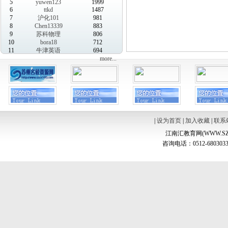
5
yuwen123
1999
6
ttkd
1487
7
沪化101
981
8
Chen13339
883
9
苏科物理
806
10
bora18
712
11
牛津英语
694
more...
|
设为首页
|
加入收藏
|
联系
江南汇教育网(WWW.SZ
咨询电话：0512-6803033