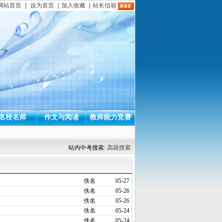
网站首页
｜
设为首页
｜
加入收藏
｜
站长信箱
名校名师
作文与阅读
教师能力竞赛
站内中考搜索:
高级搜索
佚名
05-27
佚名
05-26
佚名
05-26
佚名
05-24
佚名
05-24