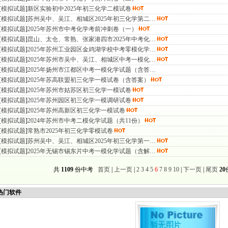
[
模拟试题
]
新区实验初中2025年初三化学二模试卷
[
模拟试题
]
苏州吴中、吴江、相城区2025年初三化学第二…
[
模拟试题
]
2025年苏州市中考化学考前冲刺卷（一）
[
模拟试题
]
昆山、太仓、常熟、张家港四市2025年中考化…
[
模拟试题
]
2025年苏州工业园区金鸡湖学校中考零模化学…
[
模拟试题
]
2025年苏州市吴中、吴江、相城区中考一模化…
[
模拟试题
]
2025年扬州市江都区中考一模化学试题（含答…
[
模拟试题
]
2025年苏高联盟初三化学一模试卷（含答案）
[
模拟试题
]
2025年苏州市姑苏区初三化学一模试卷
[
模拟试题
]
2025年苏州园区初三化学一模调研试卷
[
模拟试题
]
2025年苏州高新区初三化学一模试卷
[
模拟试题
]
2024年苏州市中考二模化学试题（共11份）
[
模拟试题
]
常熟市2025年初三化学零模试卷
[
模拟试题
]
苏州吴中、吴江、相城区2025年初三化学第一…
[
模拟试题
]
2025年无锡市锡东片中考一模化学试题（含解…
共
1109
份中考
首页
|
上一页
|
2
3
4
5
6
7
8
9
10
|
下一页
|
尾页
20
门软件