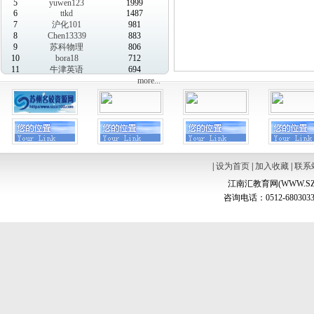
5
yuwen123
1999
6
ttkd
1487
7
沪化101
981
8
Chen13339
883
9
苏科物理
806
10
bora18
712
11
牛津英语
694
more...
|
设为首页
|
加入收藏
|
联系
江南汇教育网(WWW.SZ
咨询电话：0512-6803033