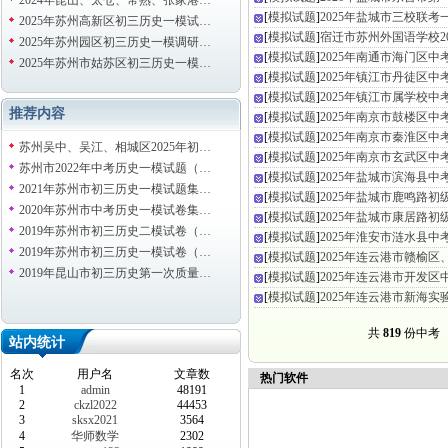
2024年昆山、太仓、常熟、张家港…
[
模拟试题
]
2025年盐城市三校联
2025年苏州高新区初三历史一模试…
[
模拟试题
]
宿迁市苏州外国语学校20
2025年苏州园区初三历史一模调研…
[
模拟试题
]
2025年南通市海门区
2025年苏州市姑苏区初三历史一模…
[
模拟试题
]
2025年镇江市丹徒区
[
模拟试题
]
2025年镇江市属学校
推荐内容
[
模拟试题
]
2025年南京市鼓楼区
[
模拟试题
]
2025年南京市秦淮区
苏州吴中、吴江、相城区2025年初…
[
模拟试题
]
2025年南京市玄武区
苏州市2022年中考历史一模试题（…
[
模拟试题
]
2025年盐城市滨海县
2021年苏州市初三历史一模试题集…
[
模拟试题
]
2025年盐城市鹿鸣路
2020年苏州市中考历史一模试卷集…
[
模拟试题
]
2025年盐城市康居路
2019年苏州市初三历史二模试卷（…
[
模拟试题
]
2025年淮安市涟水县
2019年苏州市初三历史一模试卷（…
[
模拟试题
]
2025年连云港市赣榆
2019年昆山市初三历史第一次质量…
[
模拟试题
]
2025年连云港市开发
[
模拟试题
]
2025年连云港市新海
共
819
份中
站内统计
名次
用户名
文章数
热门软件
1
admin
48191
2
ckzl2022
44453
3
sksx2021
3564
4
华师数学
2302