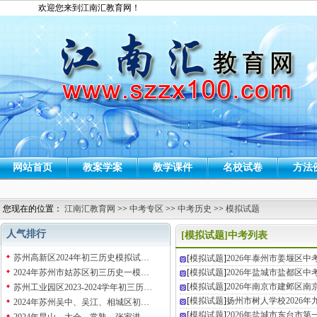
欢迎您来到江南汇教育网！
网站首页
教案学案
教学课件
名校试卷
方法
您现在的位置：
江南汇教育网
>>
中考专区
>>
中考历史
>>
模拟试题
人气排行
[模拟试题]中考列表
苏州高新区2024年初三历史模拟试…
[
模拟试题
]
2026年泰州市姜堰区
2024年苏州市姑苏区初三历史一模…
[
模拟试题
]
2026年盐城市盐都区
[
模拟试题
]
2026年南京市建邺区
苏州工业园区2023-2024学年初三历…
[
模拟试题
]
扬州市树人学校2026
2024年苏州吴中、吴江、相城区初…
[
模拟试题
]
2026年盐城市东台市