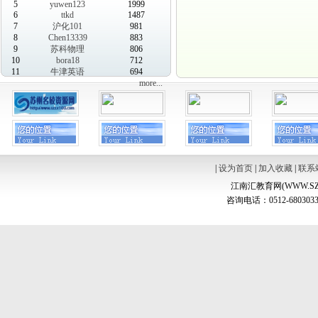
5
yuwen123
1999
6
ttkd
1487
7
沪化101
981
8
Chen13339
883
9
苏科物理
806
10
bora18
712
11
牛津英语
694
more...
|
设为首页
|
加入收藏
|
联系
江南汇教育网(WWW.SZ
咨询电话：0512-6803033