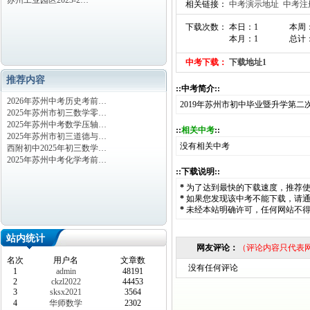
苏州工业园区2023-2…
相关链接：
中考演示地址
中考注
下载次数： 本日：1
本周
本月：1
总计：
中考下载：
下载地址1
推荐内容
::中考简介::
2026年苏州中考历史考前…
2019年苏州市初中毕业暨升学第
2025年苏州市初三数学零…
2025年苏州中考数学压轴…
::
相关中考
::
2025年苏州市初三道德与…
没有相关中考
西附初中2025年初三数学…
2025年苏州中考化学考前…
::下载说明::
*
为了达到最快的下载速度，推荐
*
如果您发现该中考不能下载，请
*
未经本站明确许可，任何网站不
站内统计
网友评论：
（评论内容只代表
名次
用户名
文章数
没有任何评论
1
admin
48191
2
ckzl2022
44453
3
sksx2021
3564
4
华师数学
2302