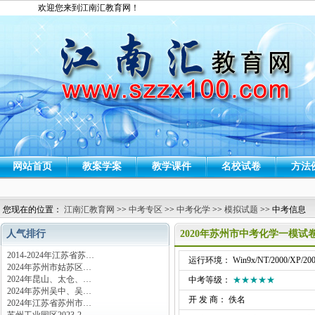
欢迎您来到江南汇教育网！
网站首页
教案学案
教学课件
名校试卷
方法
您现在的位置：
江南汇教育网
>>
中考专区
>>
中考化学
>>
模拟试题
>> 中考信息
人气排行
2020年苏州市中考化学一模试
2014-2024年江苏省苏…
运行环境： Win9x/NT/2000/XP/200
2024年苏州市姑苏区…
2024年昆山、太仓、…
中考等级：
★★★★★
2024年苏州吴中、吴…
开 发 商： 佚名
2024年江苏省苏州市…