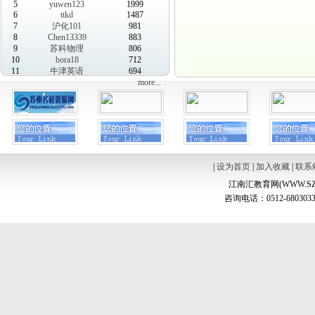
5
yuwen123
1999
6
ttkd
1487
7
沪化101
981
8
Chen13339
883
9
苏科物理
806
10
bora18
712
11
牛津英语
694
more...
|
设为首页
|
加入收藏
|
联系
江南汇教育网(WWW.SZ
咨询电话：0512-6803033