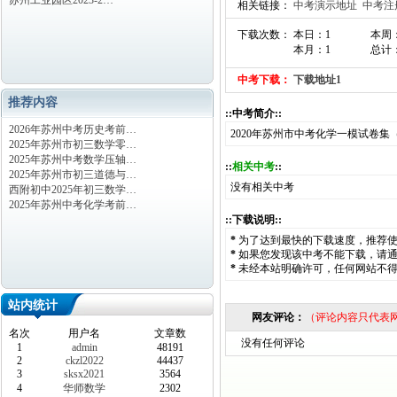
苏州工业园区2023-2…
相关链接：
中考演示地址
中考注
下载次数： 本日：1
本周
本月：1
总计：
中考下载：
下载地址1
推荐内容
::中考简介::
2026年苏州中考历史考前…
2020年苏州市中考化学一模试卷集
2025年苏州市初三数学零…
2025年苏州中考数学压轴…
::
相关中考
::
2025年苏州市初三道德与…
没有相关中考
西附初中2025年初三数学…
2025年苏州中考化学考前…
::下载说明::
*
为了达到最快的下载速度，推荐
*
如果您发现该中考不能下载，请
*
未经本站明确许可，任何网站不
站内统计
网友评论：
（评论内容只代表
名次
用户名
文章数
没有任何评论
1
admin
48191
2
ckzl2022
44437
3
sksx2021
3564
4
华师数学
2302