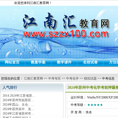
欢迎您来到江南汇教育网！
网站首页
教案学案
教学课件
名校试卷
方法
您现在的位置：
江南汇教育网
>>
中考专区
>>
中考化学
>>
模拟试题
>> 中考信息
人气排行
2024年苏州中考化学考前押题
2014-2024年江苏省苏…
运行环境： Win9x/NT/2000/XP/200
2024年苏州市姑苏区…
2024年昆山、太仓、…
中考等级：
★★★★★
2024年苏州吴中、吴…
开 发 商： 佚名
2024年江苏省苏州市…