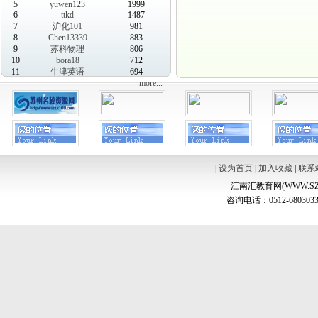
5
yuwen123
1999
6
ttkd
1487
7
沪化101
981
8
Chen13339
883
9
苏科物理
806
10
bora18
712
11
牛津英语
694
more...
|
设为首页
|
加入收藏
|
联系
江南汇教育网(WWW.SZ
咨询电话：0512-6803033