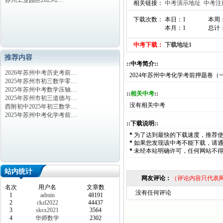
苏州工业园区2023-2…
相关链接：
中考演示地址
中考注
下载次数： 本日：1
本周
本月：1
总计：
中考下载：
下载地址1
推荐内容
::中考简介::
2026年苏州中考历史考前…
2024年苏州中考化学考前押题卷（
2025年苏州市初三数学零…
2025年苏州中考数学压轴…
::
相关中考
::
2025年苏州市初三道德与…
没有相关中考
西附初中2025年初三数学…
2025年苏州中考化学考前…
::下载说明::
*
为了达到最快的下载速度，推荐
*
如果您发现该中考不能下载，请
*
未经本站明确许可，任何网站不
站内统计
网友评论：
（评论内容只代表
名次
用户名
文章数
没有任何评论
1
admin
48191
2
ckzl2022
44437
3
sksx2021
3564
4
华师数学
2302