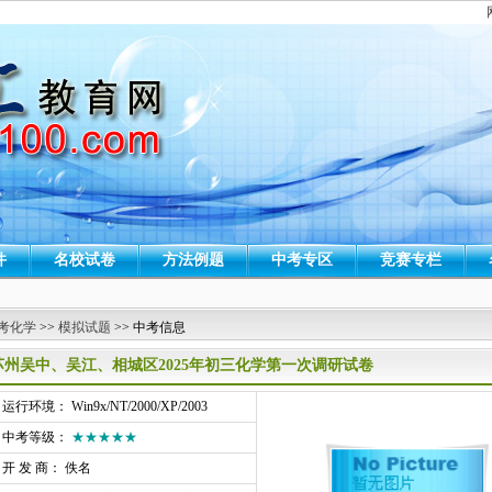
件
名校试卷
方法例题
中考专区
竞赛专栏
考化学
>>
模拟试题
>> 中考信息
苏州吴中、吴江、相城区2025年初三化学第一次调研试卷
行环境： Win9x/NT/2000/XP/2003
中考等级：
★★★★★
开 发 商： 佚名