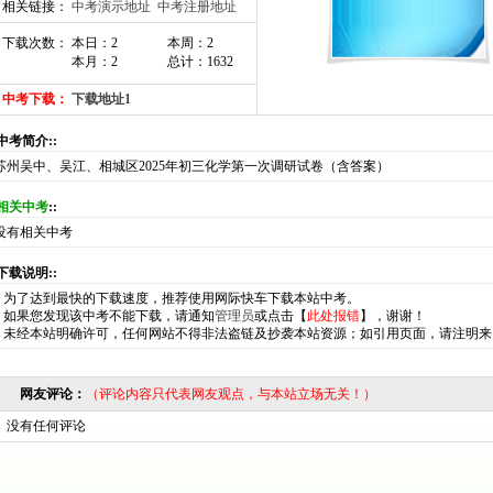
相关链接：
中考演示地址
中考注册地址
下载次数： 本日：2
本周：2
本月：2
总计：1632
中考下载：
下载地址1
:中考简介::
苏州吴中、吴江、相城区2025年初三化学第一次调研试卷（含答案）
相关中考
::
没有相关中考
:下载说明::
*
为了达到最快的下载速度，推荐使用网际快车下载本站中考。
*
如果您发现该中考不能下载，请通知
管理员
或点击【
此处报错
】，谢谢！
*
未经本站明确许可，任何网站不得非法盗链及抄袭本站资源；如引用页面，请注明来
网友评论：
（评论内容只代表网友观点，与本站立场无关！）
没有任何评论