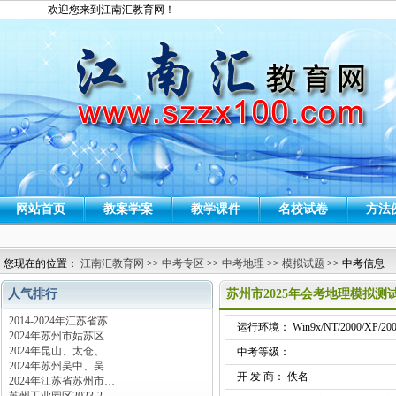
欢迎您来到江南汇教育网！
网站首页
教案学案
教学课件
名校试卷
方法
您现在的位置：
江南汇教育网
>>
中考专区
>>
中考地理
>>
模拟试题
>> 中考信息
人气排行
苏州市2025年会考地理模拟测
2014-2024年江苏省苏…
运行环境： Win9x/NT/2000/XP/200
2024年苏州市姑苏区…
2024年昆山、太仓、…
中考等级：
2024年苏州吴中、吴…
开 发 商： 佚名
2024年江苏省苏州市…