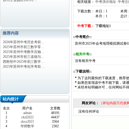
苏州工业园区2023-2…
相关链接：
中考演示地址
中考注
下载次数： 本日：1
本周
本月：1
总计：
中考下载：
下载地址1
推荐内容
::中考简介::
2026年苏州中考历史考前…
苏州市2025年会考地理模拟测试卷
2025年苏州市初三数学零…
2025年苏州中考数学压轴…
::
相关中考
::
2025年苏州市初三道德与…
没有相关中考
西附初中2025年初三数学…
2025年苏州中考化学考前…
::下载说明::
*
为了达到最快的下载速度，推荐
*
如果您发现该中考不能下载，请
*
未经本站明确许可，任何网站不
站内统计
网友评论：
（评论内容只代表
名次
用户名
文章数
没有任何评论
1
admin
48191
2
ckzl2022
44437
3
sksx2021
3564
4
华师数学
2302