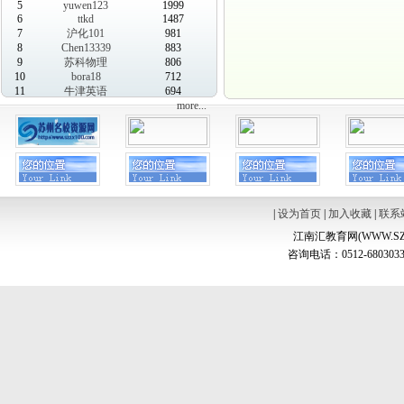
5
yuwen123
1999
6
ttkd
1487
7
沪化101
981
8
Chen13339
883
9
苏科物理
806
10
bora18
712
11
牛津英语
694
more...
|
设为首页
|
加入收藏
|
联系
江南汇教育网(WWW.SZ
咨询电话：0512-6803033