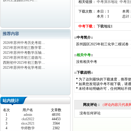
苏州工业园区2023-2…
相关链接：
中考演示地址
中考注
下载次数： 本日：1
本周
本月：1
总计：
中考下载：
下载地址1
推荐内容
::中考简介::
2026年苏州中考历史考前…
苏州园区2025年初三化学二模试卷
2025年苏州市初三数学零…
2025年苏州中考数学压轴…
::
相关中考
::
2025年苏州市初三道德与…
没有相关中考
西附初中2025年初三数学…
2025年苏州中考化学考前…
::下载说明::
*
为了达到最快的下载速度，推荐
*
如果您发现该中考不能下载，请
*
未经本站明确许可，任何网站不
站内统计
网友评论：
（评论内容只代表
名次
用户名
文章数
没有任何评论
1
admin
48191
2
ckzl2022
44453
3
sksx2021
3564
4
华师数学
2302