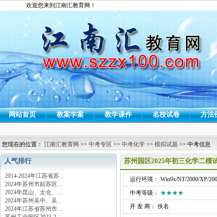
欢迎您来到江南汇教育网！
网站首页
教案学案
教学课件
名校试卷
方法
您现在的位置：
江南汇教育网
>>
中考专区
>>
中考化学
>>
模拟试题
>> 中考信息
人气排行
苏州园区2025年初三化学二模
2014-2024年江苏省苏…
运行环境： Win9x/NT/2000/XP/200
2024年苏州市姑苏区…
2024年昆山、太仓、…
中考等级：
★★★★
2024年苏州吴中、吴…
开 发 商： 佚名
2024年江苏省苏州市…