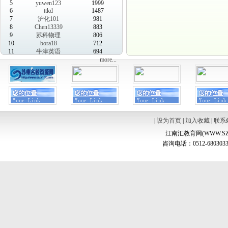
5
yuwen123
1999
6
ttkd
1487
7
沪化101
981
8
Chen13339
883
9
苏科物理
806
10
bora18
712
11
牛津英语
694
more...
|
设为首页
|
加入收藏
|
联系
江南汇教育网(WWW.SZ
咨询电话：0512-6803033