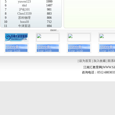
5
yuwen123
1999
6
ttkd
1487
7
沪化101
981
8
Chen13339
883
9
苏科物理
806
10
bora18
712
11
牛津英语
694
more...
|
设为首页
|
加入收藏
|
联系
江南汇教育网(WWW.SZ
咨询电话：0512-6803033