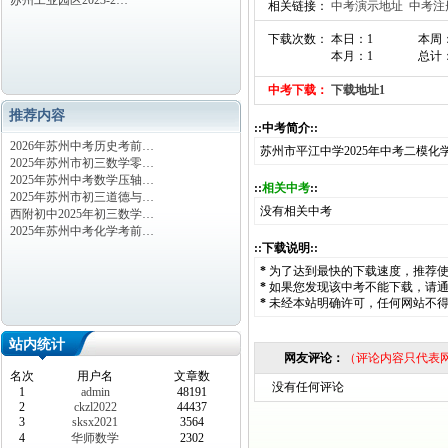
苏州工业园区2023-2…
相关链接：
中考演示地址
中考注
下载次数： 本日：1
本周
本月：1
总计：
中考下载：
下载地址1
推荐内容
::中考简介::
2026年苏州中考历史考前…
苏州市平江中学2025年中考二模化学
2025年苏州市初三数学零…
2025年苏州中考数学压轴…
::
相关中考
::
2025年苏州市初三道德与…
没有相关中考
西附初中2025年初三数学…
2025年苏州中考化学考前…
::下载说明::
*
为了达到最快的下载速度，推荐
*
如果您发现该中考不能下载，请
*
未经本站明确许可，任何网站不
站内统计
网友评论：
（评论内容只代表
名次
用户名
文章数
没有任何评论
1
admin
48191
2
ckzl2022
44437
3
sksx2021
3564
4
华师数学
2302