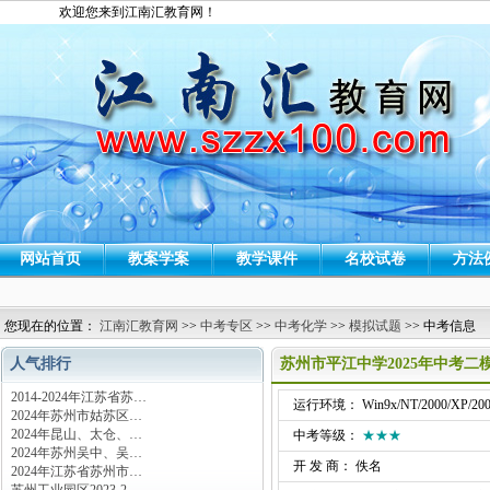
欢迎您来到江南汇教育网！
网站首页
教案学案
教学课件
名校试卷
方法
您现在的位置：
江南汇教育网
>>
中考专区
>>
中考化学
>>
模拟试题
>> 中考信息
人气排行
苏州市平江中学2025年中考二
2014-2024年江苏省苏…
运行环境： Win9x/NT/2000/XP/200
2024年苏州市姑苏区…
2024年昆山、太仓、…
中考等级：
★★★
2024年苏州吴中、吴…
开 发 商： 佚名
2024年江苏省苏州市…