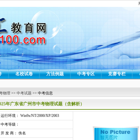
件
名校试卷
方法例题
中考专区
竞赛专栏
考物理
>>
中考试题
>> 中考信息
2025年广东省广州市中考物理试题（含解析）
行环境： Win9x/NT/2000/XP/2003
中考等级：
开 发 商： 佚名