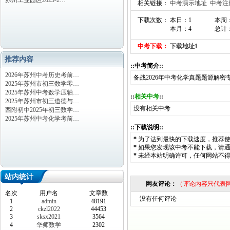
苏州工业园区2023-2…
相关链接：
中考演示地址
中考注
下载次数： 本日：1
本周
本月：4
总计：
中考下载：
下载地址1
推荐内容
::中考简介::
2026年苏州中考历史考前…
备战2026年中考化学真题题源解密
2025年苏州市初三数学零…
2025年苏州中考数学压轴…
::
相关中考
::
2025年苏州市初三道德与…
没有相关中考
西附初中2025年初三数学…
2025年苏州中考化学考前…
::下载说明::
*
为了达到最快的下载速度，推荐
*
如果您发现该中考不能下载，请
*
未经本站明确许可，任何网站不
站内统计
网友评论：
（评论内容只代表
名次
用户名
文章数
没有任何评论
1
admin
48191
2
ckzl2022
44453
3
sksx2021
3564
4
华师数学
2302