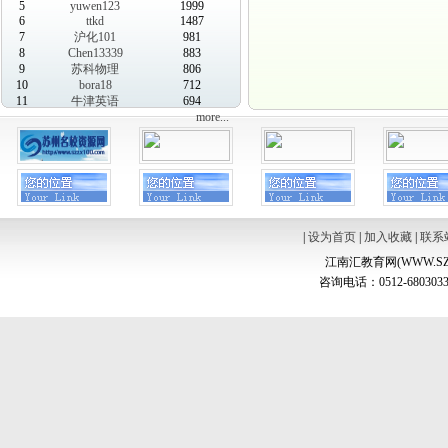
5
yuwen123
1999
6
ttkd
1487
7
沪化101
981
8
Chen13339
883
9
苏科物理
806
10
bora18
712
11
牛津英语
694
more...
|
设为首页
|
加入收藏
|
联系
江南汇教育网(WWW.SZ
咨询电话：0512-6803033