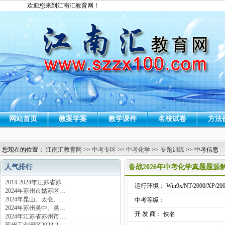
欢迎您来到江南汇教育网！
网站首页
教案学案
教学课件
名校试卷
方法
您现在的位置：
江南汇教育网
>>
中考专区
>>
中考化学
>>
专题训练
>> 中考信息
人气排行
备战2026年中考化学真题题源
2014-2024年江苏省苏…
运行环境： Win9x/NT/2000/XP/200
2024年苏州市姑苏区…
2024年昆山、太仓、…
中考等级：
2024年苏州吴中、吴…
开 发 商： 佚名
2024年江苏省苏州市…