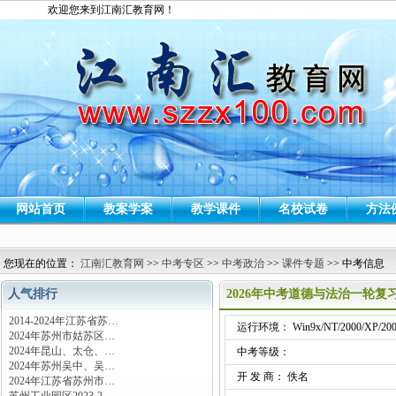
欢迎您来到江南汇教育网！
网站首页
教案学案
教学课件
名校试卷
方法
您现在的位置：
江南汇教育网
>>
中考专区
>>
中考政治
>>
课件专题
>> 中考信息
人气排行
2026年中考道德与法治一轮复习
2014-2024年江苏省苏…
运行环境： Win9x/NT/2000/XP/200
2024年苏州市姑苏区…
2024年昆山、太仓、…
中考等级：
2024年苏州吴中、吴…
开 发 商： 佚名
2024年江苏省苏州市…