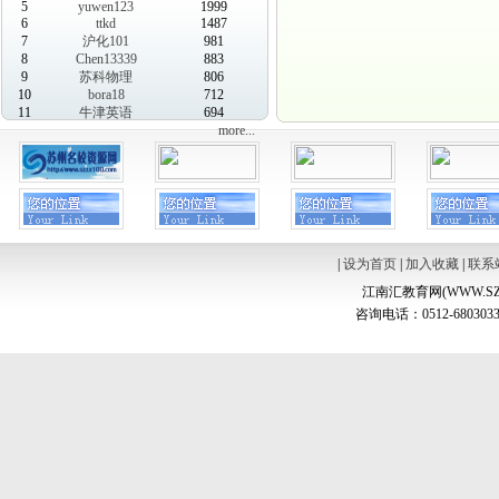
5
yuwen123
1999
6
ttkd
1487
7
沪化101
981
8
Chen13339
883
9
苏科物理
806
10
bora18
712
11
牛津英语
694
more...
|
设为首页
|
加入收藏
|
联系
江南汇教育网(WWW.SZ
咨询电话：0512-6803033