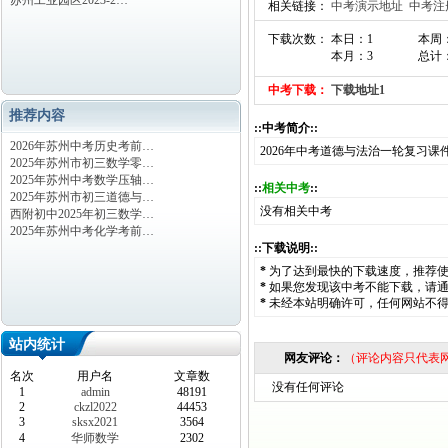
苏州工业园区2023-2…
相关链接：
中考演示地址
中考注
下载次数： 本日：1
本周
本月：3
总计：
中考下载：
下载地址1
推荐内容
::中考简介::
2026年苏州中考历史考前…
2026年中考道德与法治一轮复习课件
2025年苏州市初三数学零…
2025年苏州中考数学压轴…
::
相关中考
::
2025年苏州市初三道德与…
没有相关中考
西附初中2025年初三数学…
2025年苏州中考化学考前…
::下载说明::
*
为了达到最快的下载速度，推荐
*
如果您发现该中考不能下载，请
*
未经本站明确许可，任何网站不
站内统计
网友评论：
（评论内容只代表
名次
用户名
文章数
没有任何评论
1
admin
48191
2
ckzl2022
44453
3
sksx2021
3564
4
华师数学
2302