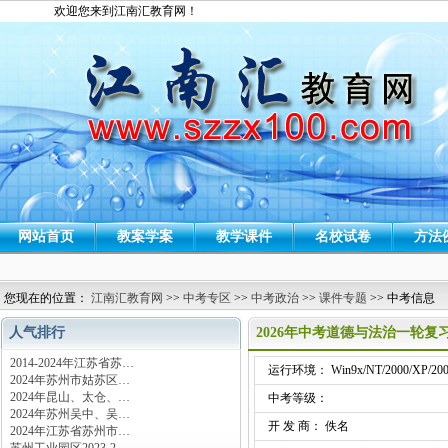
欢迎您来到江南汇教育网！
网站首页
教案学案
教学课件
名校试卷
方法
您现在的位置：
江南汇教育网
>>
中考专区
>>
中考政治
>>
课件专题
>> 中考信息
人气排行
2026年中考道德与法治一轮复
2014-2024年江苏省苏…
运行环境： Win9x/NT/2000/XP/200
2024年苏州市姑苏区…
2024年昆山、太仓、…
中考等级：
2024年苏州吴中、吴…
开 发 商： 佚名
2024年江苏省苏州市…