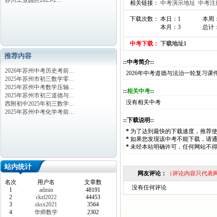
苏州工业园区2023-2…
相关链接：
中考演示地址
中考注
下载次数： 本日：1
本周
本月：3
总计：
中考下载：
下载地址1
推荐内容
::中考简介::
2026年苏州中考历史考前…
2026年中考道德与法治一轮复习课件
2025年苏州市初三数学零…
2025年苏州中考数学压轴…
::
相关中考
::
2025年苏州市初三道德与…
没有相关中考
西附初中2025年初三数学…
2025年苏州中考化学考前…
::下载说明::
*
为了达到最快的下载速度，推荐
*
如果您发现该中考不能下载，请
*
未经本站明确许可，任何网站不
站内统计
网友评论：
（评论内容只代表
名次
用户名
文章数
没有任何评论
1
admin
48191
2
ckzl2022
44453
3
sksx2021
3564
4
华师数学
2302