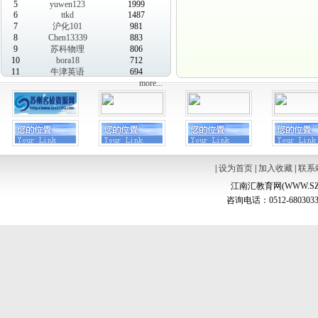
5
yuwen123
1999
6
ttkd
1487
7
沪化101
981
8
Chen13339
883
9
苏科物理
806
10
bora18
712
11
牛津英语
694
more...
|
设为首页
|
加入收藏
|
联系
江南汇教育网(WWW.SZ
咨询电话：0512-6803033