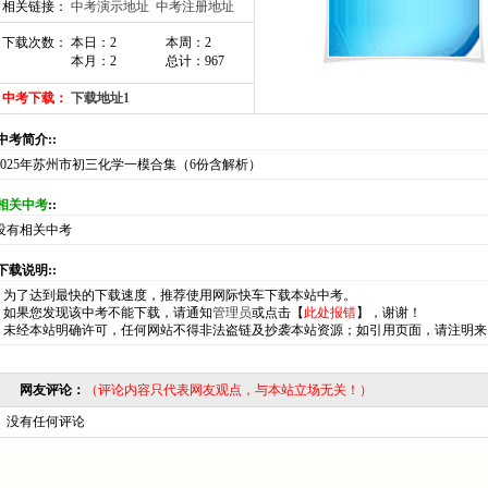
相关链接：
中考演示地址
中考注册地址
下载次数： 本日：2
本周：2
本月：2
总计：967
中考下载：
下载地址1
:中考简介::
2025年苏州市初三化学一模合集（6份含解析）
相关中考
::
没有相关中考
:下载说明::
*
为了达到最快的下载速度，推荐使用网际快车下载本站中考。
*
如果您发现该中考不能下载，请通知
管理员
或点击【
此处报错
】，谢谢！
*
未经本站明确许可，任何网站不得非法盗链及抄袭本站资源；如引用页面，请注明来
网友评论：
（评论内容只代表网友观点，与本站立场无关！）
没有任何评论