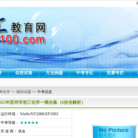
件
名校试卷
方法例题
中考专区
竞赛专栏
考化学
>>
模拟试题
>> 中考信息
2025年苏州市初三化学一模合集（6份含解析）
行环境： Win9x/NT/2000/XP/2003
中考等级：
★★★★★
开 发 商： 佚名