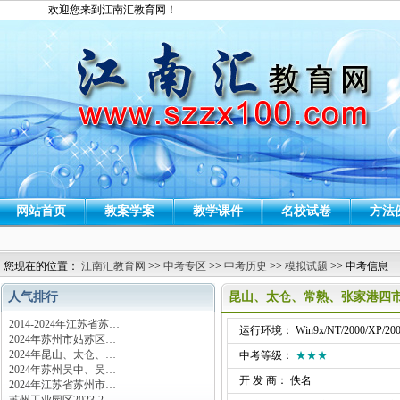
欢迎您来到江南汇教育网！
网站首页
教案学案
教学课件
名校试卷
方法
您现在的位置：
江南汇教育网
>>
中考专区
>>
中考历史
>>
模拟试题
>> 中考信息
人气排行
昆山、太仓、常熟、张家港四市
2014-2024年江苏省苏…
运行环境： Win9x/NT/2000/XP/200
2024年苏州市姑苏区…
2024年昆山、太仓、…
中考等级：
★★★
2024年苏州吴中、吴…
开 发 商： 佚名
2024年江苏省苏州市…