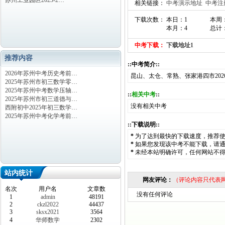
苏州工业园区2023-2…
相关链接：
中考演示地址
中考注
下载次数： 本日：1
本周
本月：4
总计：
中考下载：
下载地址1
推荐内容
::中考简介::
2026年苏州中考历史考前…
昆山、太仓、常熟、张家港四市20
2025年苏州市初三数学零…
2025年苏州中考数学压轴…
::
相关中考
::
2025年苏州市初三道德与…
没有相关中考
西附初中2025年初三数学…
2025年苏州中考化学考前…
::下载说明::
*
为了达到最快的下载速度，推荐
*
如果您发现该中考不能下载，请
*
未经本站明确许可，任何网站不
站内统计
网友评论：
（评论内容只代表
名次
用户名
文章数
没有任何评论
1
admin
48191
2
ckzl2022
44437
3
sksx2021
3564
4
华师数学
2302