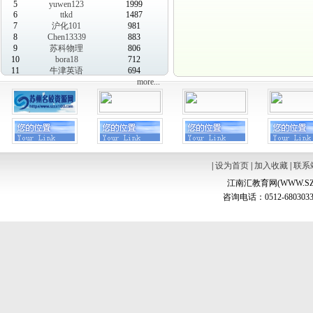
5
yuwen123
1999
6
ttkd
1487
7
沪化101
981
8
Chen13339
883
9
苏科物理
806
10
bora18
712
11
牛津英语
694
more...
|
设为首页
|
加入收藏
|
联系
江南汇教育网(WWW.SZ
咨询电话：0512-6803033