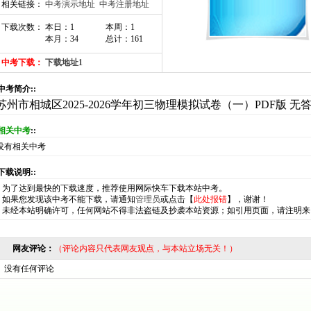
相关链接：
中考演示地址
中考注册地址
下载次数： 本日：1
本周：1
本月：34
总计：161
中考下载：
下载地址1
:中考简介::
苏州市相城区2025-2026学年初三物理模拟试卷（一）PDF版 无
相关中考
::
没有相关中考
:下载说明::
*
为了达到最快的下载速度，推荐使用网际快车下载本站中考。
*
如果您发现该中考不能下载，请通知
管理员
或点击【
此处报错
】，谢谢！
*
未经本站明确许可，任何网站不得非法盗链及抄袭本站资源；如引用页面，请注明来
网友评论：
（评论内容只代表网友观点，与本站立场无关！）
没有任何评论