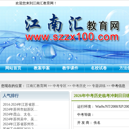
欢迎您来到江南汇教育网！
网站首页
教案学案
教学课件
名校试卷
方法
您现在的位置：
江南汇教育网
>>
中考专区
>>
中考历史
>>
专题训练
>> 中考信息
人气排行
2026年中考历史临考冲刺日日
2014-2024年江苏省苏…
运行环境： Win9x/NT/2000/XP/200
2024年苏州市姑苏区…
2024年昆山、太仓、…
中考等级：
2024年苏州吴中、吴…
开 发 商： 佚名
2024年江苏省苏州市…