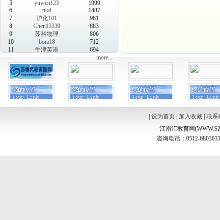
5
yuwen123
1999
6
ttkd
1487
7
沪化101
981
8
Chen13339
883
9
苏科物理
806
10
bora18
712
11
牛津英语
694
more...
|
设为首页
|
加入收藏
|
联系
江南汇教育网(WWW.SZ
咨询电话：0512-6803033