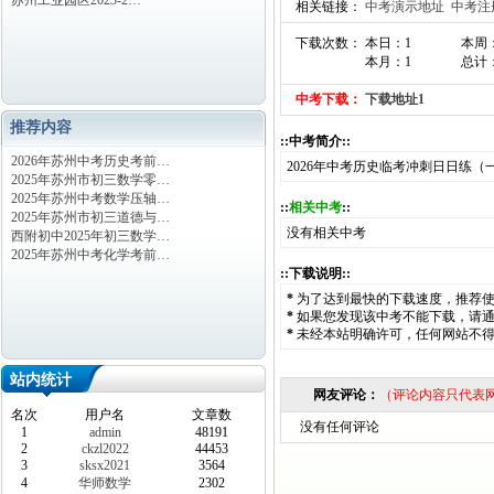
苏州工业园区2023-2…
相关链接：
中考演示地址
中考注
下载次数： 本日：1
本周
本月：1
总计：
中考下载：
下载地址1
推荐内容
::中考简介::
2026年苏州中考历史考前…
2026年中考历史临考冲刺日日练（
2025年苏州市初三数学零…
2025年苏州中考数学压轴…
::
相关中考
::
2025年苏州市初三道德与…
没有相关中考
西附初中2025年初三数学…
2025年苏州中考化学考前…
::下载说明::
*
为了达到最快的下载速度，推荐
*
如果您发现该中考不能下载，请
*
未经本站明确许可，任何网站不
站内统计
网友评论：
（评论内容只代表
名次
用户名
文章数
没有任何评论
1
admin
48191
2
ckzl2022
44453
3
sksx2021
3564
4
华师数学
2302