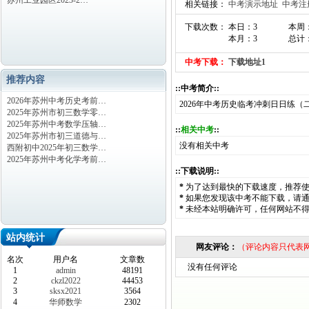
苏州工业园区2023-2…
相关链接：
中考演示地址
中考注
下载次数： 本日：3
本周
本月：3
总计：
中考下载：
下载地址1
推荐内容
::中考简介::
2026年苏州中考历史考前…
2026年中考历史临考冲刺日日练（
2025年苏州市初三数学零…
2025年苏州中考数学压轴…
::
相关中考
::
2025年苏州市初三道德与…
没有相关中考
西附初中2025年初三数学…
2025年苏州中考化学考前…
::下载说明::
*
为了达到最快的下载速度，推荐
*
如果您发现该中考不能下载，请
*
未经本站明确许可，任何网站不
站内统计
网友评论：
（评论内容只代表
名次
用户名
文章数
没有任何评论
1
admin
48191
2
ckzl2022
44453
3
sksx2021
3564
4
华师数学
2302