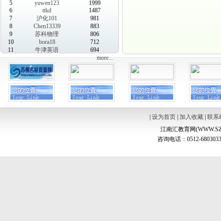
5
yuwen123
1999
6
ttkd
1487
7
沪化101
981
8
Chen13339
883
9
苏科物理
806
10
bora18
712
11
牛津英语
694
more...
|
设为首页
|
加入收藏
|
联系
江南汇教育网(WWW.SZ
咨询电话：0512-6803033