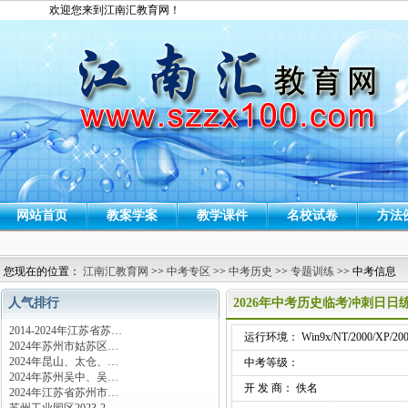
欢迎您来到江南汇教育网！
网站首页
教案学案
教学课件
名校试卷
方法
您现在的位置：
江南汇教育网
>>
中考专区
>>
中考历史
>>
专题训练
>> 中考信息
人气排行
2026年中考历史临考冲刺日日
2014-2024年江苏省苏…
运行环境： Win9x/NT/2000/XP/200
2024年苏州市姑苏区…
2024年昆山、太仓、…
中考等级：
2024年苏州吴中、吴…
开 发 商： 佚名
2024年江苏省苏州市…