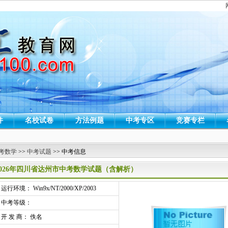
件
名校试卷
方法例题
中考专区
竞赛专栏
考数学
>>
中考试题
>> 中考信息
2026年四川省达州市中考数学试题（含解析）
行环境： Win9x/NT/2000/XP/2003
中考等级：
开 发 商： 佚名