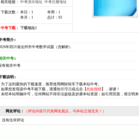
相关链接：
中考演示地址
中考注册地址
下载次数： 本日：1
本周：1
本月：1
总计：93
中考下载：
下载地址1
:中考简介::
2026年四川省达州市中考数学试题（含解析）
相关中考
::
没有相关中考
:下载说明::
*
为了达到最快的下载速度，推荐使用网际快车下载本站中考。
*
如果您发现该中考不能下载，请通知
管理员
或点击【
此处报错
】，谢谢！
*
未经本站明确许可，任何网站不得非法盗链及抄袭本站资源；如引用页面，请注明来
网友评论：
（评论内容只代表网友观点，与本站立场无关！）
没有任何评论