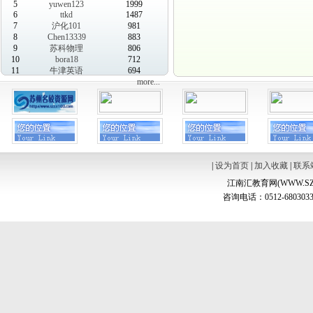
5
yuwen123
1999
6
ttkd
1487
7
沪化101
981
8
Chen13339
883
9
苏科物理
806
10
bora18
712
11
牛津英语
694
more...
|
设为首页
|
加入收藏
|
联系
江南汇教育网(WWW.SZ
咨询电话：0512-6803033