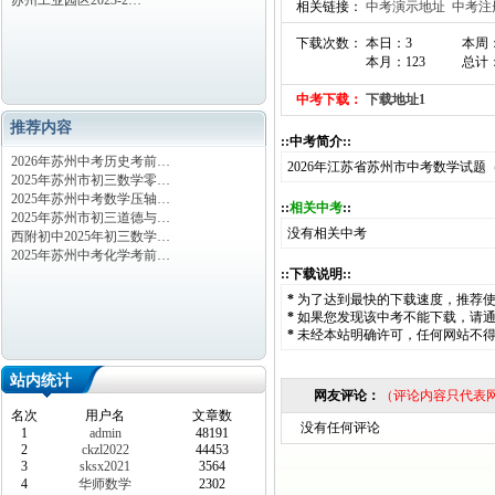
苏州工业园区2023-2…
相关链接：
中考演示地址
中考注
下载次数： 本日：3
本周
本月：123
总计：
中考下载：
下载地址1
推荐内容
::中考简介::
2026年苏州中考历史考前…
2026年江苏省苏州市中考数学试题
2025年苏州市初三数学零…
2025年苏州中考数学压轴…
::
相关中考
::
2025年苏州市初三道德与…
没有相关中考
西附初中2025年初三数学…
2025年苏州中考化学考前…
::下载说明::
*
为了达到最快的下载速度，推荐
*
如果您发现该中考不能下载，请
*
未经本站明确许可，任何网站不
站内统计
网友评论：
（评论内容只代表
名次
用户名
文章数
没有任何评论
1
admin
48191
2
ckzl2022
44453
3
sksx2021
3564
4
华师数学
2302