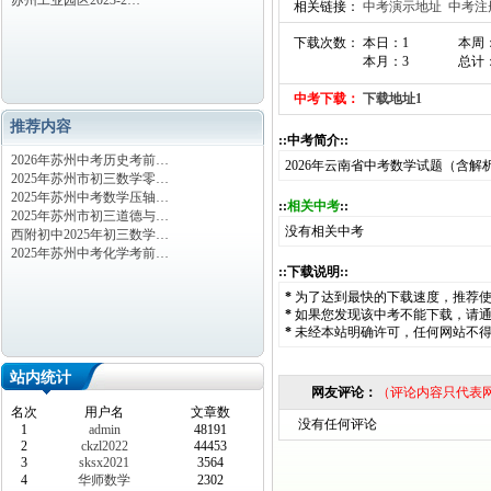
苏州工业园区2023-2…
相关链接：
中考演示地址
中考注
下载次数： 本日：1
本周
本月：3
总计：
中考下载：
下载地址1
推荐内容
::中考简介::
2026年苏州中考历史考前…
2026年云南省中考数学试题（含解
2025年苏州市初三数学零…
2025年苏州中考数学压轴…
::
相关中考
::
2025年苏州市初三道德与…
没有相关中考
西附初中2025年初三数学…
2025年苏州中考化学考前…
::下载说明::
*
为了达到最快的下载速度，推荐
*
如果您发现该中考不能下载，请
*
未经本站明确许可，任何网站不
站内统计
网友评论：
（评论内容只代表
名次
用户名
文章数
没有任何评论
1
admin
48191
2
ckzl2022
44453
3
sksx2021
3564
4
华师数学
2302