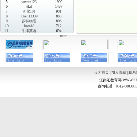
5
yuwen123
1999
6
ttkd
1487
7
沪化101
981
8
Chen13339
883
9
苏科物理
806
10
bora18
712
11
牛津英语
694
more...
|
设为首页
|
加入收藏
|
联系
江南汇教育网(WWW.SZ
咨询电话：0512-6803033