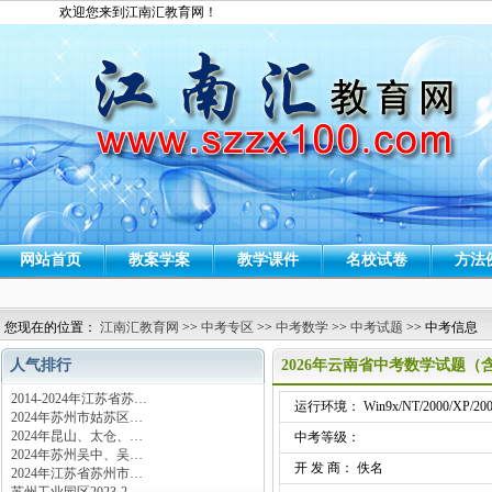
欢迎您来到江南汇教育网！
网站首页
教案学案
教学课件
名校试卷
方法
您现在的位置：
江南汇教育网
>>
中考专区
>>
中考数学
>>
中考试题
>> 中考信息
人气排行
2026年云南省中考数学试题（
2014-2024年江苏省苏…
运行环境： Win9x/NT/2000/XP/200
2024年苏州市姑苏区…
2024年昆山、太仓、…
中考等级：
2024年苏州吴中、吴…
开 发 商： 佚名
2024年江苏省苏州市…