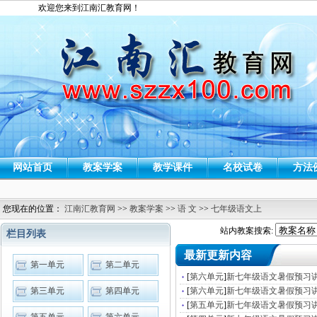
欢迎您来到江南汇教育网！
网站首页
教案学案
教学课件
名校试卷
方法
您现在的位置：
江南汇教育网
>>
教案学案
>>
语 文
>>
七年级语文上
站内教案搜索:
栏目列表
最新更新内容
第一单元
第二单元
[
第六单元
]
新七年级语文暑假预习讲
第三单元
第四单元
[
第六单元
]
新七年级语文暑假预习讲
[
第五单元
]
新七年级语文暑假预习讲