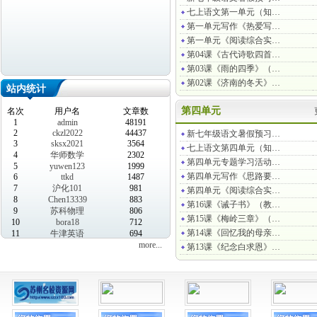
七上语文第一单元（知…
第一单元写作《热爱写…
第一单元《阅读综合实…
第04课《古代诗歌四首…
第03课《雨的四季》（…
第02课《济南的冬天》…
站内统计
第四单元
名次
用户名
文章数
1
admin
48191
2
ckzl2022
44437
新七年级语文暑假预习…
3
sksx2021
3564
七上语文第四单元（知…
4
华师数学
2302
第四单元专题学习活动…
5
yuwen123
1999
第四单元写作《思路要…
6
ttkd
1487
7
沪化101
981
第四单元《阅读综合实…
8
Chen13339
883
第16课《诫子书》（教…
9
苏科物理
806
第15课《梅岭三章》（…
10
bora18
712
第14课《回忆我的母亲…
11
牛津英语
694
more...
第13课《纪念白求恩》…