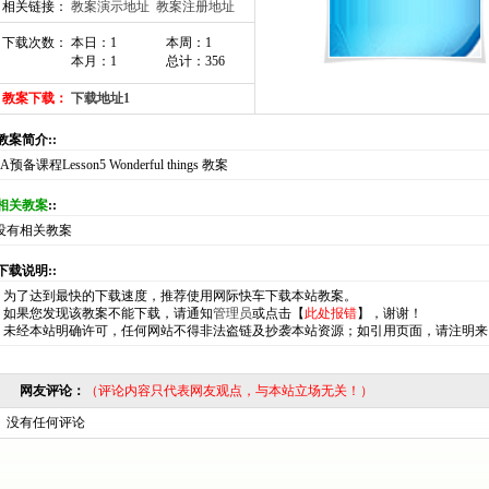
相关链接：
教案演示地址
教案注册地址
下载次数： 本日：1
本周：1
本月：1
总计：356
教案下载：
下载地址1
:教案简介::
7A预备课程Lesson5 Wonderful things 教案
相关教案
::
没有相关教案
:下载说明::
*
为了达到最快的下载速度，推荐使用网际快车下载本站教案。
*
如果您发现该教案不能下载，请通知
管理员
或点击【
此处报错
】，谢谢！
*
未经本站明确许可，任何网站不得非法盗链及抄袭本站资源；如引用页面，请注明来
网友评论：
（评论内容只代表网友观点，与本站立场无关！）
没有任何评论