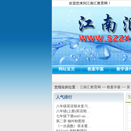
欢迎您来到江南汇教育网！
网站首页
教案学案
教学课
您现在的位置：
江南汇教育网
>>
教案学案
>>
英
人气排行
7
八年级英语期末复习…
运
八年级(上册)英语期…
七年级下册unit1-un…
第二章 轴对称图形 …
《一次函数》章末重…