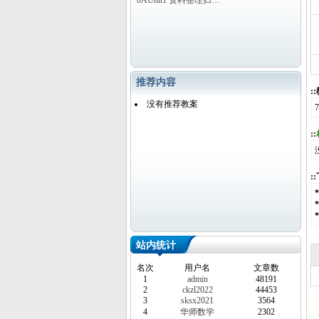
8AUnit1 资料整理归…
推荐内容
:
没有推荐教案
::
:
站内统计
名次
用户名
文章数
1
admin
48191
2
ckzl2022
44453
3
sksx2021
3564
4
华师数学
2302