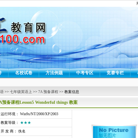
件
名校试卷
方法例题
中考专区
竞赛专栏
 语
>>
七年级英语上
>>
7A 预备课程
>> 教案信息
A预备课程Lesson5 Wonderful things 教案
行环境： Win9x/NT/2000/XP/2003
教案等级：
★★★
开 发 商： 佚名