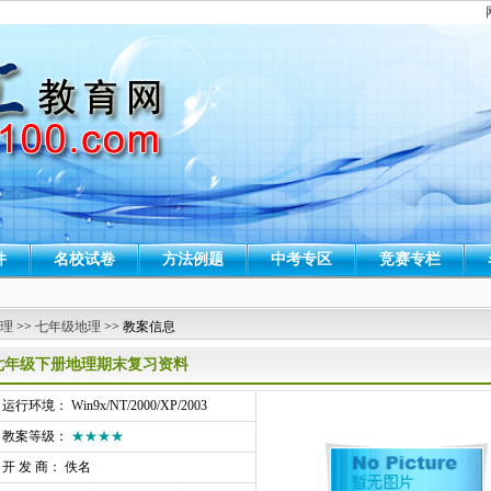
件
名校试卷
方法例题
中考专区
竞赛专栏
 理
>>
七年级地理
>> 教案信息
七年级下册地理期末复习资料
行环境： Win9x/NT/2000/XP/2003
教案等级：
★★★★
开 发 商： 佚名