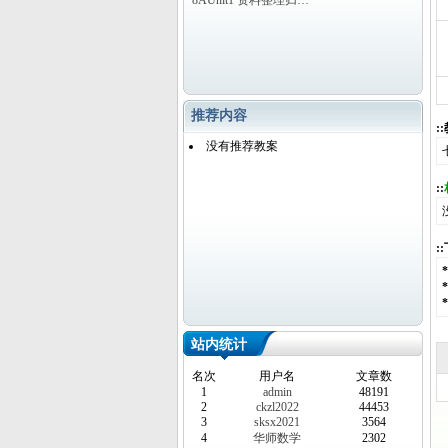
8AUnit1 资料整理归…
推荐内容
:
没有推荐教案
::
:
站内统计
名次
用户名
文章数
1
admin
48191
2
ckzl2022
44453
3
sksx2021
3564
4
华师数学
2302