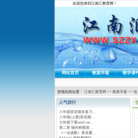
欢迎您来到江南汇教育网！
网站首页
教案学案
教学课
您现在的位置：
江南汇教育网
>>
教案学案
>>
地
人气排行
八年级英语期末复习…
运
八年级(上册)英语期…
七年级下册unit1-un…
第二章 轴对称图形 …
《一次函数》章末重…