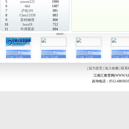
5
yuwen123
1999
6
ttkd
1487
7
沪化101
981
8
Chen13339
883
9
苏科物理
806
10
bora18
712
11
牛津英语
694
more...
|
设为首页
|
加入收藏
|
联系
江南汇教育网(WWW.SZ
咨询电话：0512-6803033