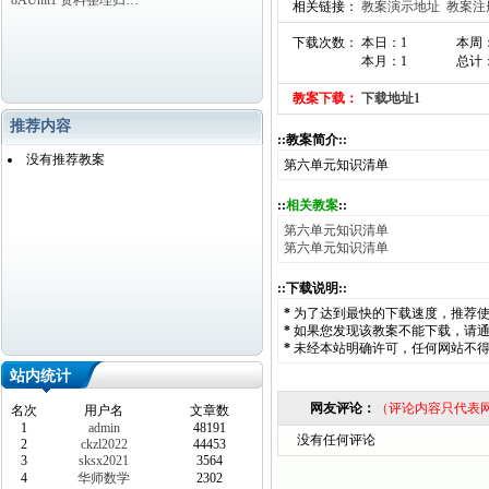
8AUnit1 资料整理归…
相关链接：
教案演示地址
教案注
下载次数： 本日：1
本周
本月：1
总计：
教案下载：
下载地址1
推荐内容
::教案简介::
没有推荐教案
第六单元知识清单
::
相关教案
::
第六单元知识清单
第六单元知识清单
::下载说明::
*
为了达到最快的下载速度，推荐
*
如果您发现该教案不能下载，请
*
未经本站明确许可，任何网站不
站内统计
网友评论：
（评论内容只代表
名次
用户名
文章数
1
admin
48191
没有任何评论
2
ckzl2022
44453
3
sksx2021
3564
4
华师数学
2302