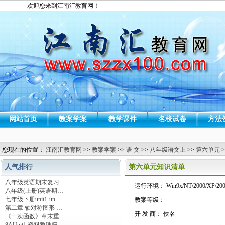
欢迎您来到江南汇教育网！
网站首页
教案学案
教学课件
名校试卷
方法
您现在的位置：
江南汇教育网
>>
教案学案
>>
语 文
>>
八年级语文上
>>
第六单元
>
人气排行
第六单元知识清单
八年级英语期末复习…
运行环境： Win9x/NT/2000/XP/200
八年级(上册)英语期…
七年级下册unit1-un…
教案等级：
第二章 轴对称图形 …
开 发 商： 佚名
《一次函数》章末重…