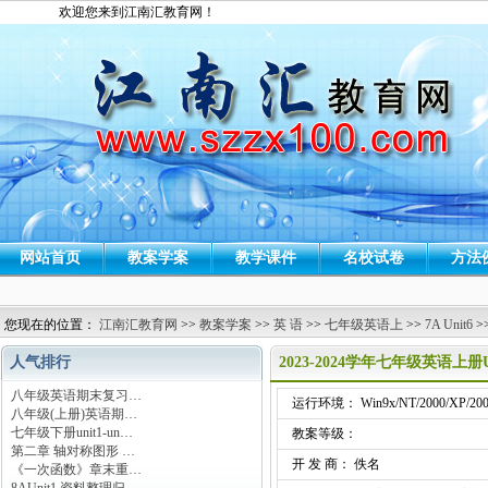
欢迎您来到江南汇教育网！
网站首页
教案学案
教学课件
名校试卷
方法
您现在的位置：
江南汇教育网
>>
教案学案
>>
英 语
>>
七年级英语上
>>
7A Unit6
>
人气排行
2023-2024学年七年级英语上册
八年级英语期末复习…
运行环境： Win9x/NT/2000/XP/200
八年级(上册)英语期…
七年级下册unit1-un…
教案等级：
第二章 轴对称图形 …
开 发 商： 佚名
《一次函数》章末重…