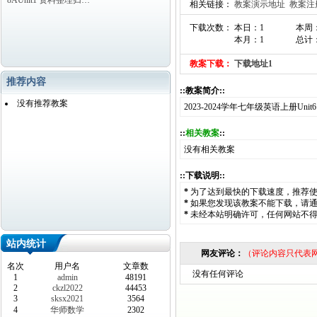
8AUnit1 资料整理归…
相关链接：
教案演示地址
教案注
下载次数： 本日：1
本周
本月：1
总计：
教案下载：
下载地址1
推荐内容
::教案简介::
没有推荐教案
2023-2024学年七年级英语上册Uni
::
相关教案
::
没有相关教案
::下载说明::
*
为了达到最快的下载速度，推荐
*
如果您发现该教案不能下载，请
*
未经本站明确许可，任何网站不
站内统计
网友评论：
（评论内容只代表
名次
用户名
文章数
没有任何评论
1
admin
48191
2
ckzl2022
44453
3
sksx2021
3564
4
华师数学
2302