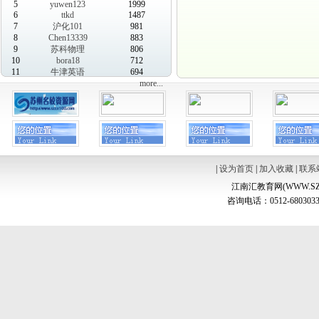
5
yuwen123
1999
6
ttkd
1487
7
沪化101
981
8
Chen13339
883
9
苏科物理
806
10
bora18
712
11
牛津英语
694
more...
|
设为首页
|
加入收藏
|
联系
江南汇教育网(WWW.SZ
咨询电话：0512-6803033