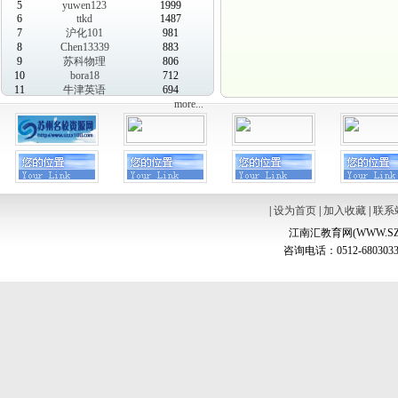
5
yuwen123
1999
6
ttkd
1487
7
沪化101
981
8
Chen13339
883
9
苏科物理
806
10
bora18
712
11
牛津英语
694
more...
|
设为首页
|
加入收藏
|
联系
江南汇教育网(WWW.SZ
咨询电话：0512-6803033