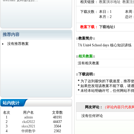
8AUnit1 资料整理归…
相关链接：
教案演示地址
教案注
下载次数： 本日：1
本周
本月：2
总计：
教案下载：
下载地址1
推荐内容
::教案简介::
没有推荐教案
7A Unit4 School days 核心知识讲练
::
相关教案
::
没有相关教案
::下载说明::
*
为了达到最快的下载速度，推荐
*
如果您发现该教案不能下载，请
*
未经本站明确许可，任何网站不
站内统计
网友评论：
（评论内容只代表
名次
用户名
文章数
没有任何评论
1
admin
48191
2
ckzl2022
44437
3
sksx2021
3564
4
华师数学
2302