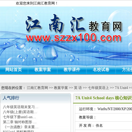
欢迎您来到江南汇教育网！
网站首页
教案学案
教学课件
名校试卷
方法
您现在的位置：
江南汇教育网
>>
教案学案
>>
英 语
>>
七年级英语上
>>
7A Unit4
>
人气排行
7A Unit4 School days 核心
八年级英语期末复习…
运行环境： Win9x/NT/2000/XP/200
八年级(上册)英语期…
七年级下册unit1-un…
教案等级：
第二章 轴对称图形 …
开 发 商： 佚名
《一次函数》章末重…